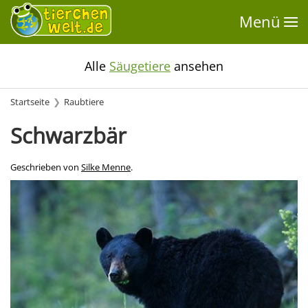
Menü
Alle
Säugetiere
ansehen
Startseite
Raubtiere
Schwarzbär
Geschrieben von
Silke Menne
.