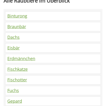
Alle Raubtiere im Überblick
Binturong
Braunbär
Dachs
Eisbär
Erdmännchen
Fischkatze
Fischotter
Fuchs
Gepard