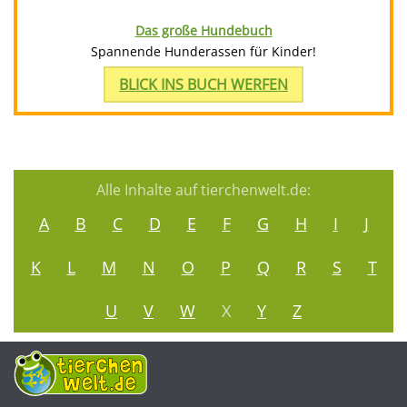
Das große Hundebuch
Spannende Hunderassen für Kinder!
BLICK INS BUCH WERFEN
Alle Inhalte auf tierchenwelt.de:
A
B
C
D
E
F
G
H
I
J
K
L
M
N
O
P
Q
R
S
T
U
V
W
X
Y
Z