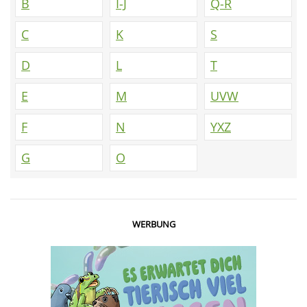
B
I-J
Q-R
C
K
S
D
L
T
E
M
UVW
F
N
YXZ
G
O
WERBUNG