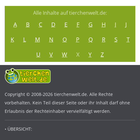
Alle Inhalte auf tierchenwelt.de:
A
B
C
D
E
F
G
H
I
J
K
L
M
N
O
P
Q
R
S
T
U
V
W
X
Y
Z
Copyright © 2008-2026 tierchenwelt.de. Alle Rechte
vorbehalten. Kein Teil dieser Seite oder ihr Inhalt darf ohne
Erlaubnis der Rechteinhaber vervielfältigt werden.
• ÜBERSICHT: