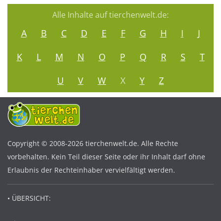
Alle Inhalte auf tierchenwelt.de:
A
B
C
D
E
F
G
H
I
J
K
L
M
N
O
P
Q
R
S
T
U
V
W
X
Y
Z
Copyright © 2008-2026 tierchenwelt.de. Alle Rechte
vorbehalten. Kein Teil dieser Seite oder ihr Inhalt darf ohne
Erlaubnis der Rechteinhaber vervielfältigt werden.
• ÜBERSICHT: