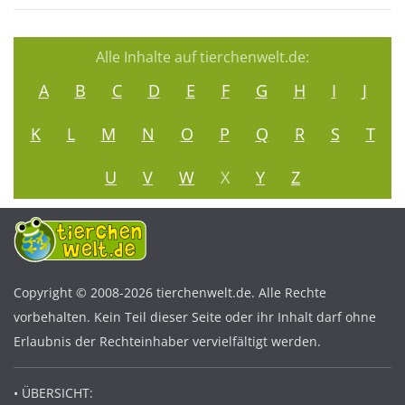
Alle Inhalte auf tierchenwelt.de:
A
B
C
D
E
F
G
H
I
J
K
L
M
N
O
P
Q
R
S
T
U
V
W
X
Y
Z
Copyright © 2008-2026 tierchenwelt.de. Alle Rechte
vorbehalten. Kein Teil dieser Seite oder ihr Inhalt darf ohne
Erlaubnis der Rechteinhaber vervielfältigt werden.
• ÜBERSICHT: