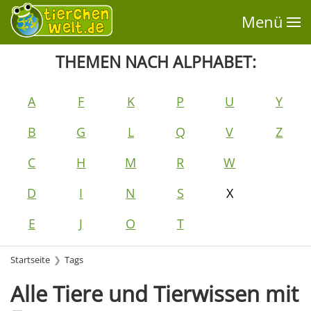
Menü
THEMEN NACH ALPHABET:
A
F
K
P
U
Y
B
G
L
Q
V
Z
C
H
M
R
W
D
I
N
S
X
E
J
O
T
Startseite
Tags
Alle Tiere und Tierwissen mit