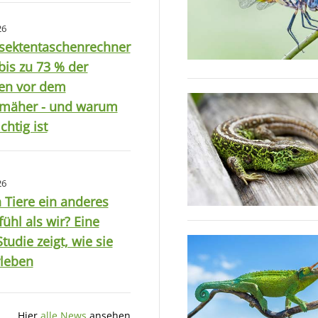
26
nsektentaschenrechner
 bis zu 73 % der
ten vor dem
mäher - und warum
chtig ist
26
 Tiere ein anderes
fühl als wir? Eine
tudie zeigt, wie sie
rleben
Hier
alle News
ansehen