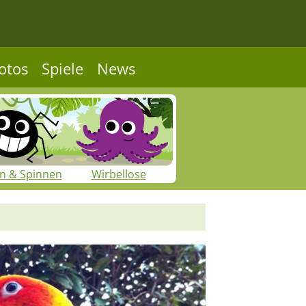
otos
Spiele
News
en & Spinnen
Wirbellose