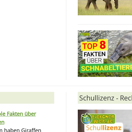
Schullizenz - Re
le Fakten über
en
 haben Giraffen