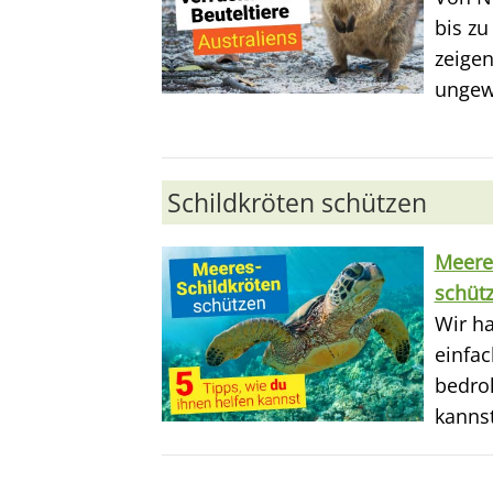
bis z
zeigen
ungew
Schildkröten schützen
Meere
schüt
Wir ha
einfac
bedroh
kannst