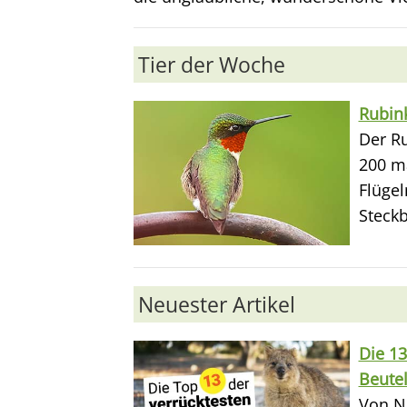
Tier der Woche
Rubink
Der Ru
200 m
Flügel
Steckb
Neuester Artikel
Die 13
Beutel
Von N