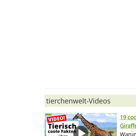
tierchenwelt-Videos
19 coo
Giraff
Warum