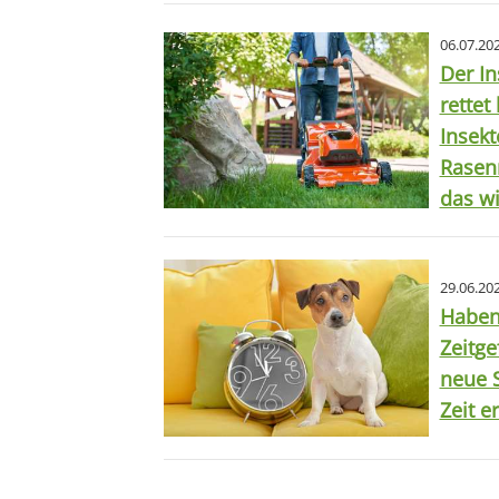
06.07.20
Der I
rettet
Insek
Rasen
das wi
29.06.20
Haben
Zeitge
neue S
Zeit e