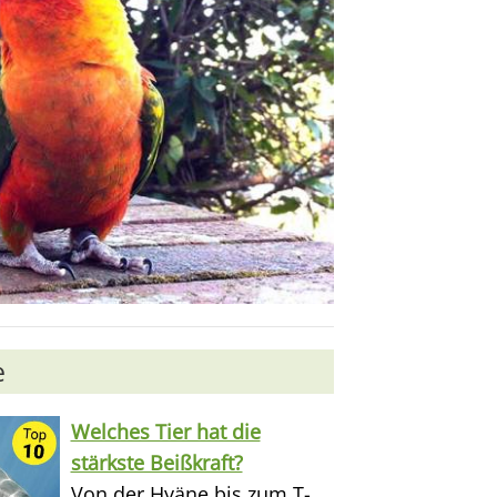
e
Welches Tier hat die
stärkste Beißkraft?
Von der Hyäne bis zum T-