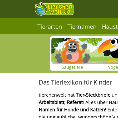
Tierarten
Tiernamen
Haust
Säugetiere
Vöge
Das Tierlexikon für Kinder
tierchenwelt hat
Tier-Steckbriefe
un
Arbeitsblatt
,
Referat
! Alles über Ha
Namen für Hunde und Katzen
! Ent
die unglaubliche, wunderschöne Viel