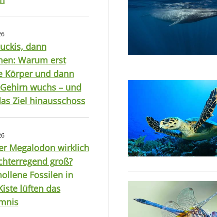
26
uckis, dann
hen: Warum erst
e Körper und dann
 Gehirn wuchs – und
as Ziel hinausschoss
26
er Megalodon wirklich
chterregend groß?
ollene Fossilen in
Kiste lüften das
mnis