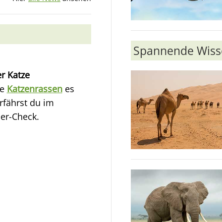
Spannende Wisse
er Katze
he
Katzenrassen
es
erfährst du im
er-Check.