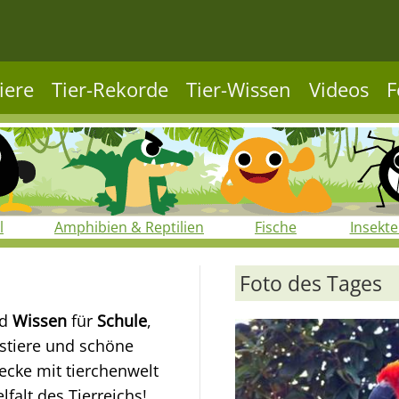
iere
Tier-Rekorde
Tier-Wissen
Videos
F
l
Amphibien & Reptilien
Fische
Insekt
Foto des Tages
d
Wissen
für
Schule
,
ustiere und schöne
decke mit tierchenwelt
falt des Tierreichs!