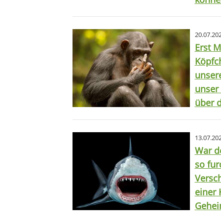
20.07.20
Erst M
Köpfc
unser
unser
über d
13.07.20
War d
so fur
Versch
einer 
Gehei