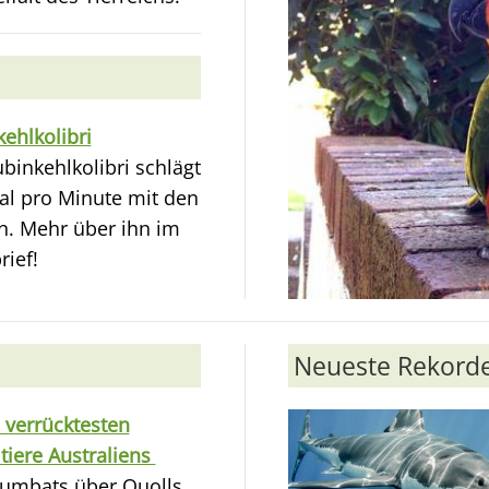
ehlkolibri
binkehlkolibri schlägt
al pro Minute mit den
n. Mehr über ihn im
rief!
Neueste Rekord
 verrücktesten
tiere Australiens
umbats über Quolls