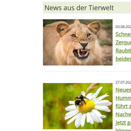
News aus der Tierwelt
03.08.20
Schne
Zerqu
Raubt
beides
27.07.20
Neues
Humme
führt 
Nachw
jetzt 
könne