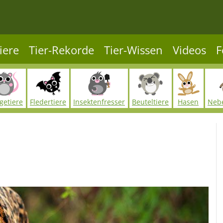
iere
Tier-Rekorde
Tier-Wissen
Videos
F
getiere
Fledertiere
Insektenfresser
Beuteltiere
Hasen
Neb