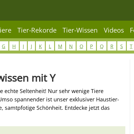
iere
Tier-Rekorde
Tier-Wissen
Videos
F
G
H
I
J
K
L
M
N
O
P
Q
R
S
T
wissen mit Y
ne echte Seltenheit! Nur sehr wenige Tiere
mso spannender ist unser exklusiver Haustier-
, samtpfotige Schönheit. Entdecke jetzt das