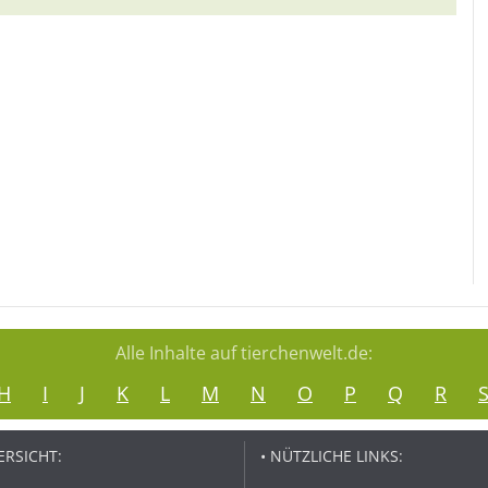
Alle Inhalte auf tierchenwelt.de:
H
I
J
K
L
M
N
O
P
Q
R
ERSICHT:
• NÜTZLICHE LINKS: