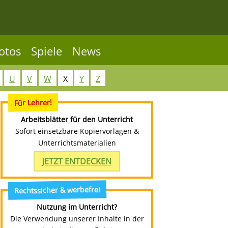
otos
Spiele
News
U
V
W
X
Y
Z
Für Lehrer!
Arbeitsblätter für den Unterricht
Sofort einsetzbare Kopiervorlagen &
Unterrichtsmaterialien
JETZT ENTDECKEN
Rechtssicher & werbefrei
Nutzung im Unterricht?
Die Verwendung unserer Inhalte in der