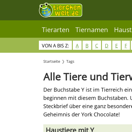
Tierarten
Tiernamen
Haust
VON A BIS Z:
A
B
C
D
E
F
Startseite
Tags
Alle Tiere und Tier
Der Buchstabe Y ist im Tierreich ei
beginnen mit diesem Buchstaben. U
Steckbrief über eine ganz besondere
Geheimnis der York Chocolate!
Haustiere mit Y