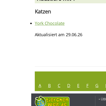
Katzen
York Chocolate
Aktualisiert am
29.06.26
A
B
C
D
E
F
G
• ÜB