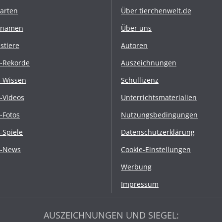
rarten
Über tierchenwelt.de
rnamen
Über uns
stiere
Autoren
r-Rekorde
Auszeichnungen
r-Wissen
Schullizenz
r-Videos
Unterrichtsmaterialien
r-Fotos
Nutzungsbedingungen
r-Spiele
Datenschutzerklärung
r-News
Cookie-Einstellungen
Werbung
Impressum
AUSZEICHNUNGEN UND SIEGEL: