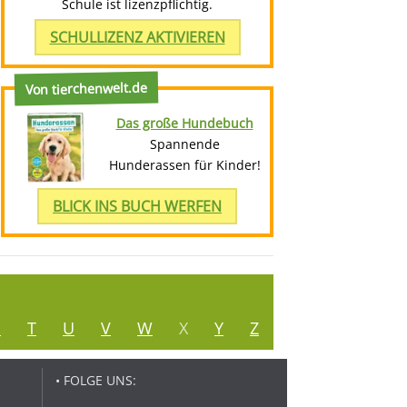
Schule ist lizenzpflichtig.
SCHULLIZENZ AKTIVIEREN
Von tierchenwelt.de
Das große Hundebuch
Spannende
Hunderassen für Kinder!
BLICK INS BUCH WERFEN
S
T
U
V
W
X
Y
Z
• FOLGE UNS: