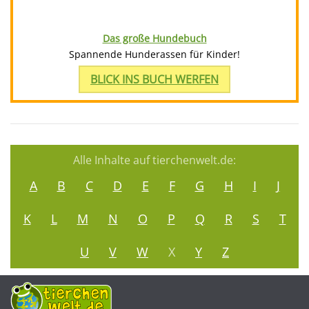
Das große Hundebuch
Spannende Hunderassen für Kinder!
BLICK INS BUCH WERFEN
Alle Inhalte auf tierchenwelt.de:
A
B
C
D
E
F
G
H
I
J
K
L
M
N
O
P
Q
R
S
T
U
V
W
X
Y
Z