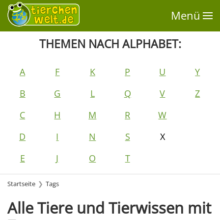
Menü
THEMEN NACH ALPHABET:
A
F
K
P
U
Y
B
G
L
Q
V
Z
C
H
M
R
W
D
I
N
S
X
E
J
O
T
Startseite
Tags
Alle Tiere und Tierwissen mit