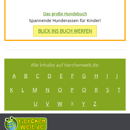
Das große Hundebuch
Spannende Hunderassen für Kinder!
BLICK INS BUCH WERFEN
Alle Inhalte auf tierchenwelt.de:
A
B
C
D
E
F
G
H
I
J
K
L
M
N
O
P
Q
R
S
T
U
V
W
X
Y
Z