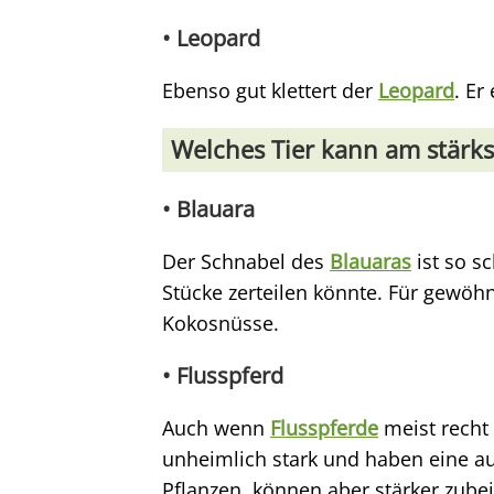
• Leopard
Ebenso gut klettert der
Leopard
. E
Welches Tier kann am stärk
• Blauara
Der Schnabel des
Blauaras
ist so sc
Stücke zerteilen könnte. Für gewöhn
Kokosnüsse.
• Flusspferd
Auch wenn
Flusspferde
meist recht
unheimlich stark und haben eine au
Pflanzen, können aber stärker zubei