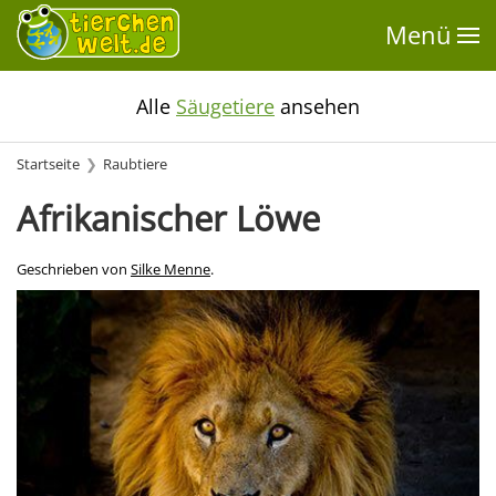
Menü
Alle
Säugetiere
ansehen
Startseite
Raubtiere
Afrikanischer Löwe
Geschrieben von
Silke Menne
.