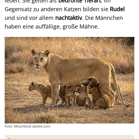
leben. Sie gelten als
bedrohte Tierart
. Im
Gegensatz zu anderen Katzen bilden sie
Rudel
und sind vor allem
nachtaktiv
. Die Männchen
haben eine auffällige, große Mähne.
Foto: Moiz/stock.adobe.com