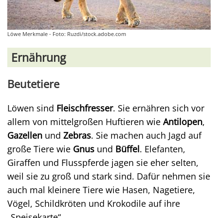
Löwe Merkmale - Foto: Ruzdi/stock.adobe.com
Ernährung
Beutetiere
Löwen sind
Fleischfresser
. Sie ernähren sich vor
allem von mittelgroßen Huftieren wie
Antilopen
,
Gazellen
und
Zebras
. Sie machen auch Jagd auf
große Tiere wie
Gnus
und
Büffel
. Elefanten,
Giraffen und Flusspferde jagen sie eher selten,
weil sie zu groß und stark sind. Dafür nehmen sie
auch mal kleinere Tiere wie Hasen, Nagetiere,
Vögel, Schildkröten und Krokodile auf ihre
„Speisekarte“.