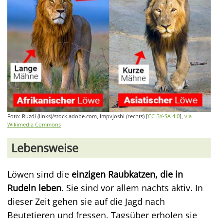
Foto: Ruzdi (links)/stock.adobe.com, Impvjoshi (rechts) [
CC BY-SA 4.0
],
via
Wikimedia Commons
Lebensweise
Löwen sind die
einzigen Raubkatzen, die in
Rudeln leben
. Sie sind vor allem nachts aktiv. In
dieser Zeit gehen sie auf die Jagd nach
Beutetieren und fressen. Tagsüber erholen sie