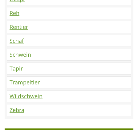
Reh
Rentier
Schaf
Schwein
Tapir
Trampeltier
Wildschwein
Zebra