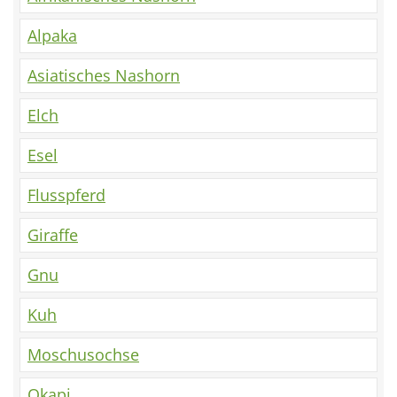
Alpaka
Asiatisches Nashorn
Elch
Esel
Flusspferd
Giraffe
Gnu
Kuh
Moschusochse
Okapi