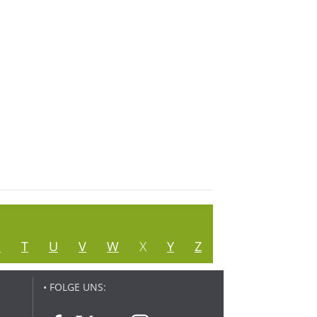
S
T
U
V
W
X
Y
Z
• FOLGE UNS: