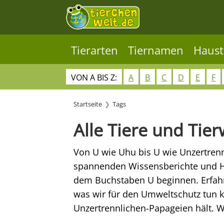
Tierarten
Tiernamen
Haust
VON A BIS Z:
A
B
C
D
E
F
Startseite
Tags
Alle Tiere und Tie
Von U wie Uhu bis U wie Unzertrennli
spannenden Wissensberichte und Ha
dem Buchstaben U beginnen. Erfah
was wir für den Umweltschutz tun 
Unzertrennlichen-Papageien hält. 