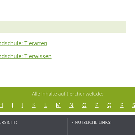
ndschule: Tierarten
ndschule: Tierwissen
Alle Inhalte auf tierchenwelt.de:
H
I
J
K
L
M
N
O
P
Q
R
ERSICHT:
• NÜTZLICHE LINKS: