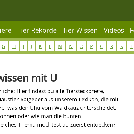
iere
Tier-Rekorde
Tier-Wissen
Videos
F
G
H
I
J
K
L
M
N
O
P
Q
R
S
T
rwissen mit U
che: Hier findest du alle Tiersteckbriefe,
ustier-Ratgeber aus unserem Lexikon, die mit
re, was den Uhu vom Waldkauz unterscheidet,
können oder wie man die bunten
Welches Thema möchtest du zuerst entdecken?