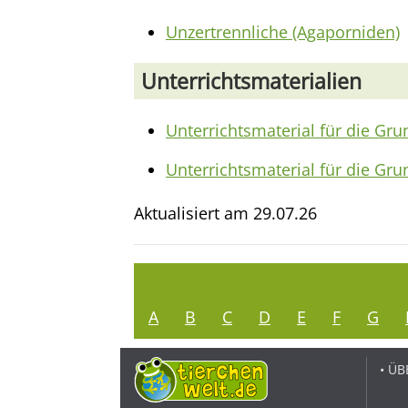
Unzertrennliche (Agaporniden)
Unterrichtsmaterialien
Unterrichtsmaterial für die Gru
Unterrichtsmaterial für die Gru
Aktualisiert am
29.07.26
A
B
C
D
E
F
G
• ÜB