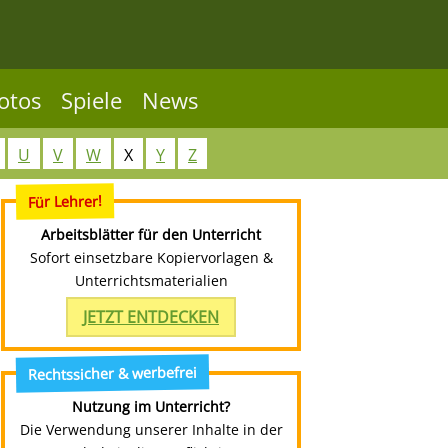
otos
Spiele
News
U
V
W
X
Y
Z
Für Lehrer!
Arbeitsblätter für den Unterricht
Sofort einsetzbare Kopiervorlagen &
Unterrichtsmaterialien
JETZT ENTDECKEN
Rechtssicher & werbefrei
Nutzung im Unterricht?
Die Verwendung unserer Inhalte in der