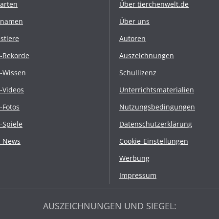
rarten
Über tierchenwelt.de
rnamen
Über uns
stiere
Autoren
r-Rekorde
Auszeichnungen
r-Wissen
Schullizenz
r-Videos
Unterrichtsmaterialien
r-Fotos
Nutzungsbedingungen
r-Spiele
Datenschutzerklärung
r-News
Cookie-Einstellungen
Werbung
Impressum
AUSZEICHNUNGEN UND SIEGEL: