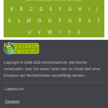
A
B
C
D
E
F
G
H
I
J
K
L
M
N
O
P
Q
R
S
T
U
V
W
X
Y
Z
Copyright © 2008-2026 tierchenwelt.de. Alle Rechte
vorbehalten. Kein Teil dieser Seite oder ihr Inhalt darf ohne
Erlaubnis der Rechteinhaber vervielfältigt werden.
• ÜBERSICHT:
Tierarten