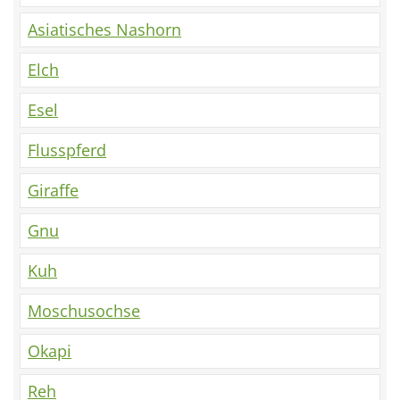
Asiatisches Nashorn
Elch
Esel
Flusspferd
Giraffe
Gnu
Kuh
Moschusochse
Okapi
Reh