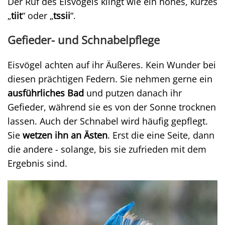
Der Ruf des Eisvogels klingt wie ein hohes, kurzes
„
tiit
“ oder „
tssii
“.
Gefieder- und Schnabelpflege
Eisvögel achten auf ihr Äußeres. Kein Wunder bei
diesen prächtigen Federn. Sie nehmen gerne ein
ausführliches Bad
und putzen danach ihr
Gefieder, während sie es von der Sonne trocknen
lassen. Auch der Schnabel wird häufig gepflegt.
Sie
wetzen ihn an Ästen
. Erst die eine Seite, dann
die andere - solange, bis sie zufrieden mit dem
Ergebnis sind.