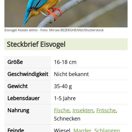
Eisvogel Alcedo atthis - Foto: Mircea BEZERGHEANU/Shutterstock
Steckbrief Eisvogel
Größe
16-18 cm
Geschwindigkeit
Nicht bekannt
Gewicht
35-40 g
Lebensdauer
1-5 Jahre
Nahrung
Fische
,
Insekten
,
Frösche
,
Schnecken
Feinde
Wiesel,
Marder
,
Schlangen