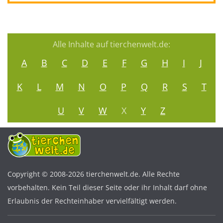
Alle Inhalte auf tierchenwelt.de:
A
B
C
D
E
F
G
H
I
J
K
L
M
N
O
P
Q
R
S
T
U
V
W
X
Y
Z
Copyright © 2008-2026 tierchenwelt.de. Alle Rechte
vorbehalten. Kein Teil dieser Seite oder ihr Inhalt darf ohne
Erlaubnis der Rechteinhaber vervielfältigt werden.