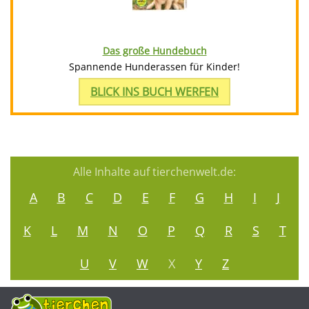
Das große Hundebuch
Spannende Hunderassen für Kinder!
BLICK INS BUCH WERFEN
Alle Inhalte auf tierchenwelt.de:
A
B
C
D
E
F
G
H
I
J
K
L
M
N
O
P
Q
R
S
T
U
V
W
X
Y
Z