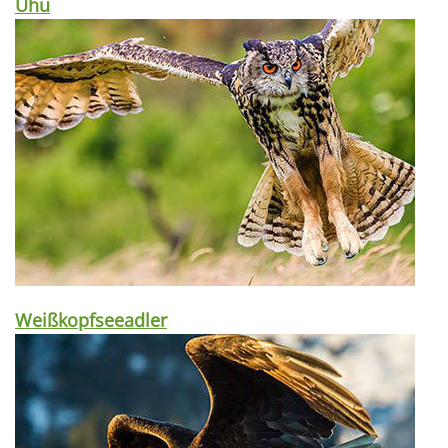
Uhu
Weißkopfseeadler