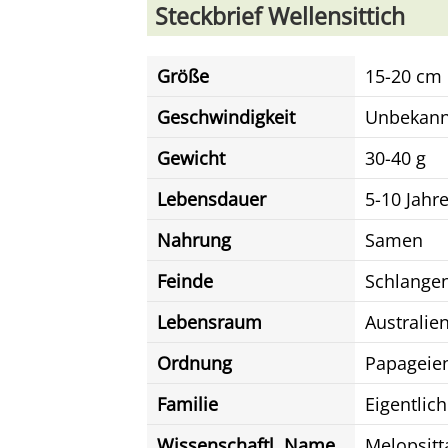
Steckbrief Wellensittich
Größe
15-20 cm
Geschwindigkeit
Unbekann
Gewicht
30-40 g
Lebensdauer
5-10 Jahr
Nahrung
Samen
Feinde
Schlangen
Lebensraum
Australien
Ordnung
Papageie
Familie
Eigentlic
Wissenschaftl. Name
Melopsitt