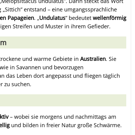
„Melopsittacus undulatus“. Darin steckt das Wort
 „Sittich“ entstand – eine umgangssprachliche
en Papageien
. „
Undulatus
“ bedeutet
wellenförmig
igen Streifen und Muster in ihrem Gefieder.
um
 trockene und warme Gebiete in
Australien
. Sie
wie in Savannen und bevorzugen
an das Leben dort angepasst und fliegen täglich
r zu suchen.
ktiv
– wobei sie morgens und nachmittags am
llig
und bilden in freier Natur große Schwärme.