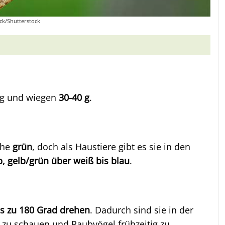
ck/Shutterstock
g und wiegen
30-40 g
.
che
grün
, doch als Haustiere gibt es sie in den
b, gelb/grün über weiß bis blau
.
is zu 180 Grad drehen
. Dadurch sind sie in der
en zu schauen und Raubvögel frühzeitig zu