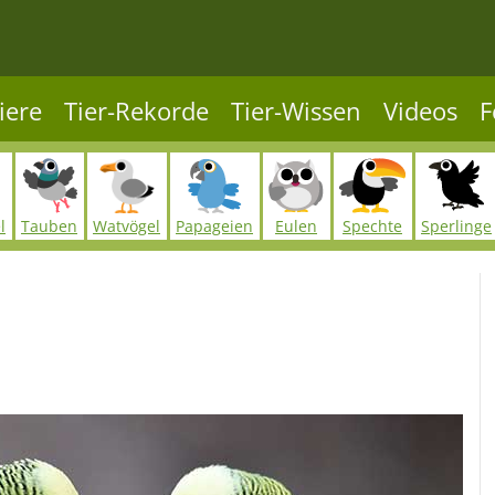
iere
Tier-Rekorde
Tier-Wissen
Videos
F
l
Tauben
Watvögel
Papageien
Eulen
Spechte
Sperlinge