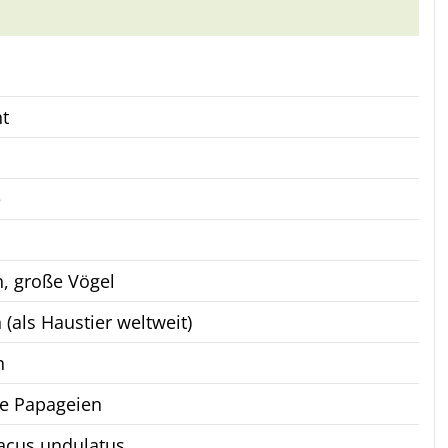
t
e
, große Vögel
 (als Haustier weltweit)
n
he Papageien
acus undulatus