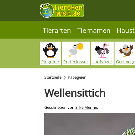
Tierarten
Tiernamen
Haust
Pinguine
Ruderfüsser
Laufvögel
Greifvöge
Startseite
Papageien
Wellensittich
Geschrieben von
Silke Menne
.