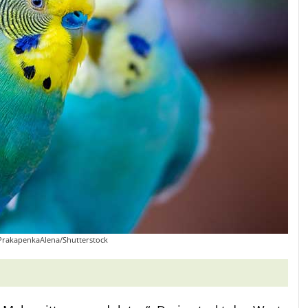
: PrakapenkaAlena/Shutterstock