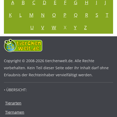
A
B
C
D
E
F
G
H
I
J
K
L
M
N
O
P
Q
R
S
T
U
V
W
X
Y
Z
Copyright © 2008-2026 tierchenwelt.de. Alle Rechte
vorbehalten. Kein Teil dieser Seite oder ihr Inhalt darf ohne
Erlaubnis der Rechteinhaber vervielfältigt werden.
• ÜBERSICHT:
Tierarten
Tiernamen