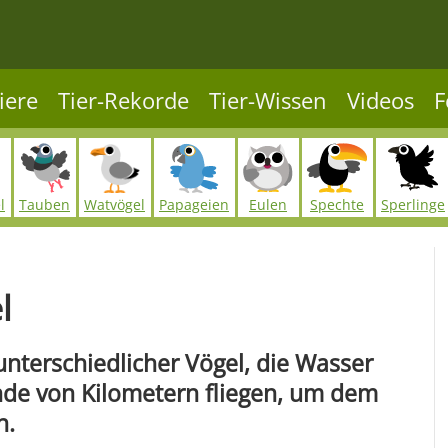
iere
Tier-Rekorde
Tier-Wissen
Videos
F
l
Tauben
Watvögel
Papageien
Eulen
Spechte
Sperlinge
l
nterschiedlicher Vögel, die Wasser
nde von Kilometern fliegen, um dem
n.