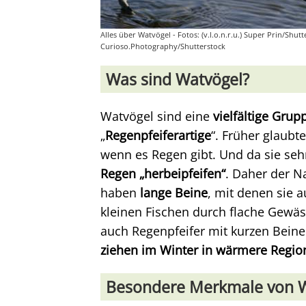
Alles über Watvögel - Fotos: (v.l.o.n.r.u.) Super Prin/Sh
Curioso.Photography/Shutterstock
Was sind Watvögel?
Watvögel sind eine
vielfältige Gru
„
Regenpfeiferartige
“. Früher glaub
wenn es Regen gibt. Und da sie seh
Regen „herbeipfeifen“
. Daher der N
haben
lange Beine
, mit denen sie 
kleinen Fischen durch flache Gewä
auch Regenpfeifer mit kurzen Bein
ziehen im Winter in wärmere Regio
Besondere Merkmale von 