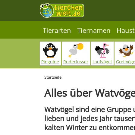
Tierarten
Tiernamen
Haust
Pinguine
Ruderfüsser
Laufvögel
Greifvöge
Startseite
Alles über Watvöge
Watvögel sind eine Gruppe u
lieben und jedes Jahr tause
kalten Winter zu entkomme