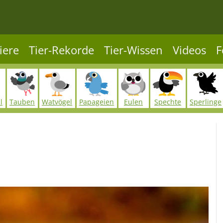
iere
Tier-Rekorde
Tier-Wissen
Videos
F
l
Tauben
Watvögel
Papageien
Eulen
Spechte
Sperlinge