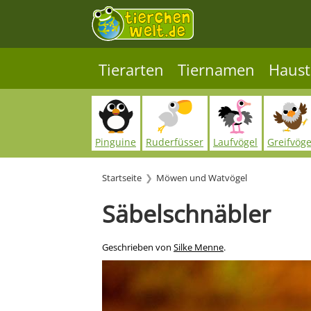
Tierarten
Tiernamen
Haust
Pinguine
Ruderfüsser
Laufvögel
Greifvöge
Startseite
Möwen und Watvögel
Säbelschnäbler
Geschrieben von
Silke Menne
.