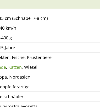
45 cm (Schnabel 7-8 cm)
 40 km/h
-400 g
15 Jahre
ekten, Fische, Krustentiere
nde
,
Katzen
, Wiesel
opa, Nordasien
enpfeiferartige
elschnäbler
urvirostra avosetta