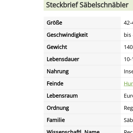
Steckbrief Säbelschnäbler
Größe
42-
Geschwindigkeit
bis
Gewicht
140
Lebensdauer
10-
Nahrung
Ins
Feinde
Hu
Lebensraum
Eur
Ordnung
Reg
Familie
Säb
Wissenschaftl. Name
Rec