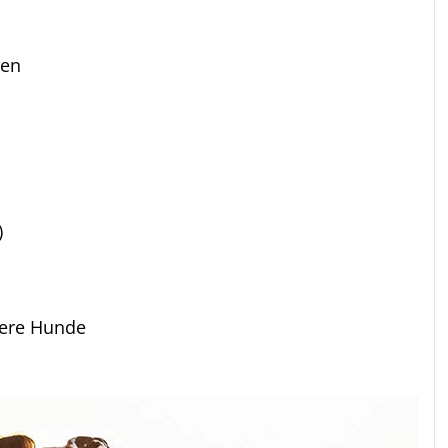
den
)
dere Hunde