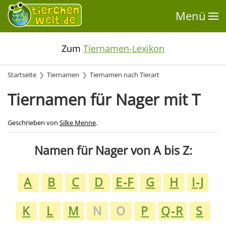
Menü
Zum
Tiernamen-Lexikon
Startseite
Tiernamen
Tiernamen nach Tierart
Tiernamen für Nager mit T
Geschrieben von
Silke Menne
.
Namen für Nager von A bis Z:
A
B
C
D
E-F
G
H
I-J
K
L
M
N
O
P
Q-R
S