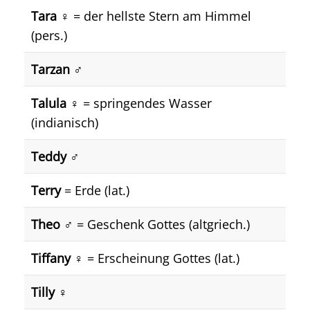
Tara ♀️
= der hellste Stern am Himmel
(pers.)
Tarzan ♂️
Talula ♀️
= springendes Wasser
(indianisch)
Teddy ♂️
Terry
= Erde (lat.)
Theo ♂️
= Geschenk Gottes (altgriech.)
Tiffany ♀️
= Erscheinung Gottes (lat.)
Tilly ♀️