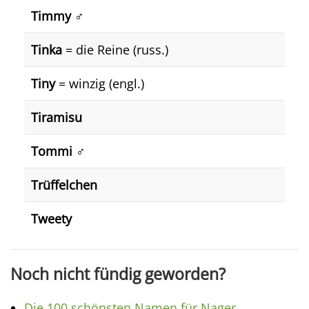
Timmy ♂️
Tinka
= die Reine (russ.)
Tiny
= winzig (engl.)
Tiramisu
Tommi ♂️
Trüffelchen
Tweety
Noch nicht fündig geworden?
Die 100 schönsten Namen für Nager