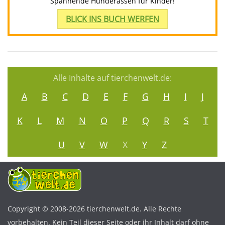
Spannende Hunderassen für Kinder!
BLICK INS BUCH WERFEN
Alle Inhalte auf tierchenwelt.de:
A
B
C
D
E
F
G
H
I
J
K
L
M
N
O
P
Q
R
S
T
U
V
W
X
Y
Z
Copyright © 2008-2026 tierchenwelt.de. Alle Rechte
vorbehalten. Kein Teil dieser Seite oder ihr Inhalt darf ohne