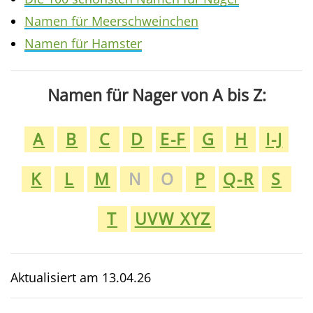
Namen für Meerschweinchen
Namen für Hamster
Namen für Nager von A bis Z:
A
B
C
D
E-F
G
H
I-J
K
L
M
N
O
P
Q-R
S
T
UVW XYZ
Aktualisiert am
13.04.26