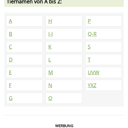
Tiernamen von A bis Z:
A
H
P
B
I-J
Q-R
C
K
S
D
L
T
E
M
UVW
F
N
YXZ
G
O
WERBUNG