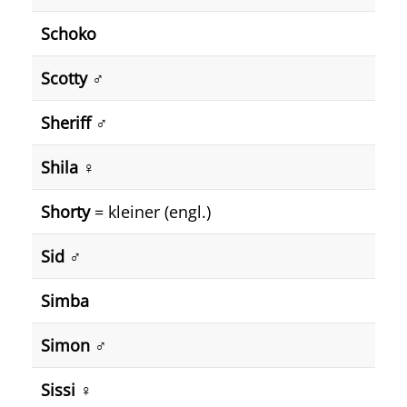
Schoko
Scotty ♂️
Sheriff ♂️
Shila ♀️
Shorty
= kleiner (engl.)
Sid ♂️
Simba
Simon ♂️
Sissi ♀️