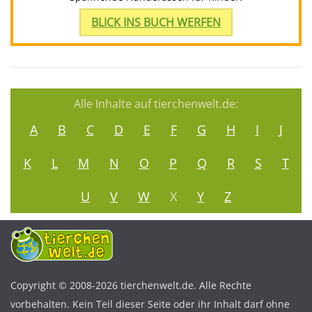
BLICK INS BUCH WERFEN
Alle Inhalte auf tierchenwelt.de:
A
B
C
D
E
F
G
H
I
J
K
L
M
N
O
P
Q
R
S
T
U
V
W
X
Y
Z
Copyright © 2008-2026 tierchenwelt.de. Alle Rechte
vorbehalten. Kein Teil dieser Seite oder ihr Inhalt darf ohne