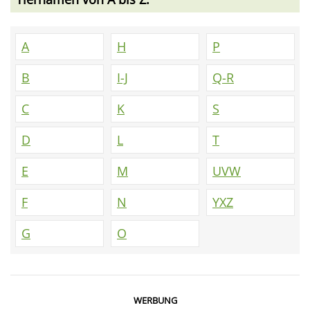
A
H
P
B
I-J
Q-R
C
K
S
D
L
T
E
M
UVW
F
N
YXZ
G
O
WERBUNG