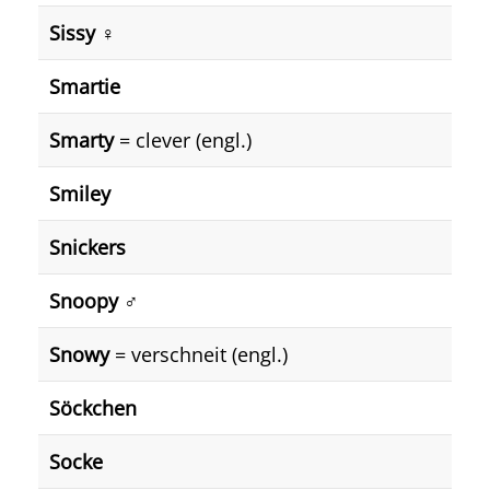
Sissy ♀️
Smartie
Smarty
= clever (engl.)
Smiley
Snickers
Snoopy ♂️
Snowy
= verschneit (engl.)
Söckchen
Socke