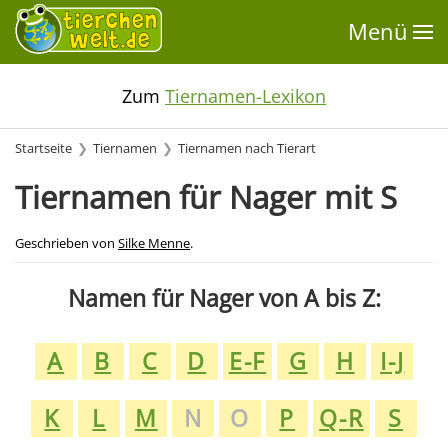
Menü
Zum
Tiernamen-Lexikon
Startseite
Tiernamen
Tiernamen nach Tierart
Tiernamen für Nager mit S
Geschrieben von
Silke Menne
.
Namen für Nager von A bis Z:
A
B
C
D
E-F
G
H
I-J
K
L
M
N
O
P
Q-R
S