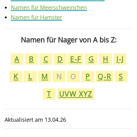
Namen für Meerschweinchen
Namen für Hamster
Namen für Nager von A bis Z:
A
B
C
D
E-F
G
H
I-J
K
L
M
N
O
P
Q-R
S
T
UVW XYZ
Aktualisiert am
13.04.26