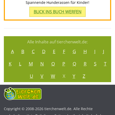
Spannende Hunderassen für Kinder!
BLICK INS BUCH WERFEN
Alle Inhalte auf tierchenwelt.de:
A
B
C
D
E
F
G
H
I
J
K
L
M
N
O
P
Q
R
S
T
U
V
W
X
Y
Z
Copyright © 2008-2026 tierchenwelt.de. Alle Rechte