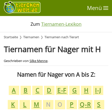
Menü
Zum
Tiernamen-Lexikon
Startseite
Tiernamen
Tiernamen nach Tierart
Tiernamen für Nager mit H
Geschrieben von
Silke Menne
.
Namen für Nager von A bis Z:
A
B
C
D
E-F
G
H
I-J
K
L
M
N
O
P
Q-R
S