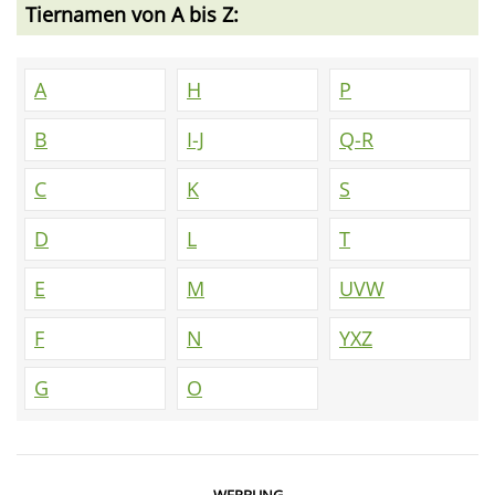
Tiernamen von A bis Z:
A
H
P
B
I-J
Q-R
C
K
S
D
L
T
E
M
UVW
F
N
YXZ
G
O