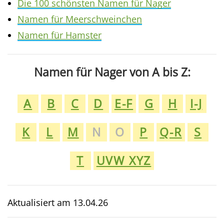
Die 100 schönsten Namen für Nager
Namen für Meerschweinchen
Namen für Hamster
Namen für Nager von A bis Z:
A
B
C
D
E-F
G
H
I-J
K
L
M
N
O
P
Q-R
S
T
UVW XYZ
Aktualisiert am
13.04.26