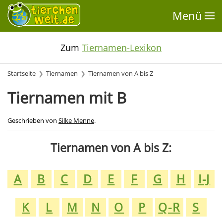
Menü
Zum
Tiernamen-Lexikon
Startseite
Tiernamen
Tiernamen von A bis Z
Tiernamen mit B
Geschrieben von
Silke Menne
.
Tiernamen von A bis Z:
A
B
C
D
E
F
G
H
I-J
K
L
M
N
O
P
Q-R
S