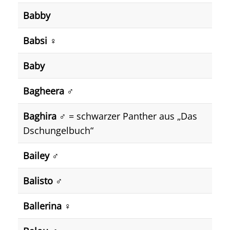
Babby
Babsi ♀️
Baby
Bagheera ♂️
Baghira ♂️
= schwarzer Panther aus „Das
Dschungelbuch“
Bailey ♂️
Balisto ♂️
Ballerina ♀️