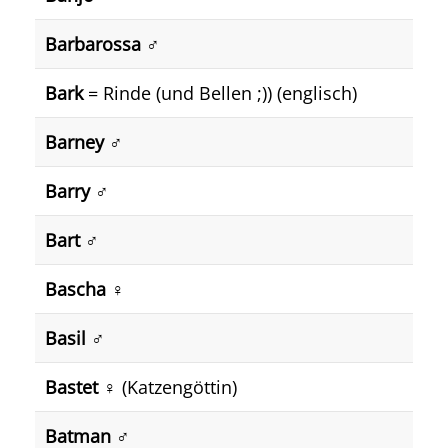
Barbarossa ♂️
Bark
= Rinde (und Bellen ;)) (englisch)
Barney ♂️
Barry ♂️
Bart ♂️
Bascha ♀️
Basil ♂️
Bastet ♀️
(Katzengöttin)
Batman ♂️