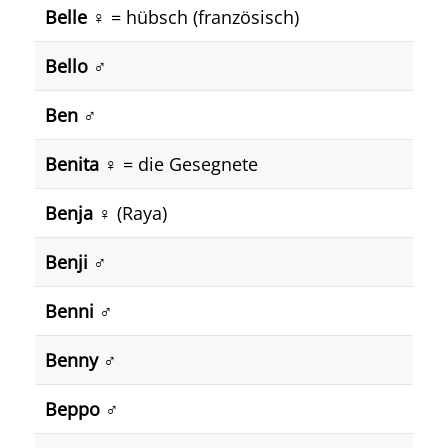
Belle
♀️ = hübsch (französisch)
Bello ♂️
Ben ♂️
Benita ♀️
= die Gesegnete
Benja
♀️ (Raya)
Benji
♂️
Benni ♂️
Benny ♂️
Beppo ♂️