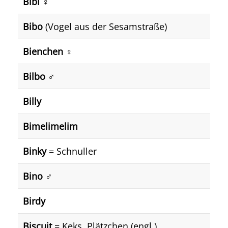
Bibi ♀️
Bibo
(Vogel aus der Sesamstraße)
Bienchen ♀️
Bilbo ♂️
Billy
Bimelimelim
Binky
= Schnuller
Bino ♂️
Birdy
Biscuit
= Keks, Plätzchen (engl.)