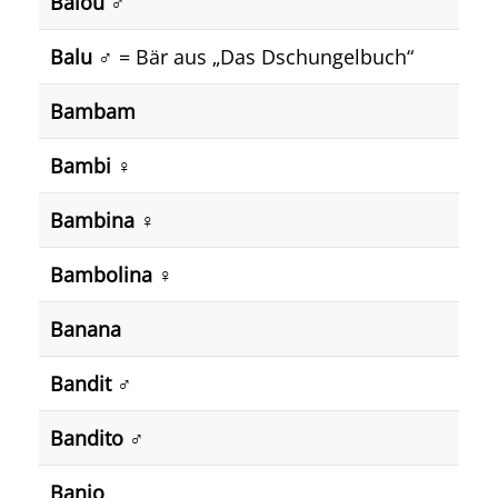
Balou ♂️
Balu ♂️
= Bär aus „Das Dschungelbuch“
Bambam
Bambi ♀️
Bambina ♀️
Bambolina ♀️
Banana
Bandit ♂️
Bandito ♂️
Banjo