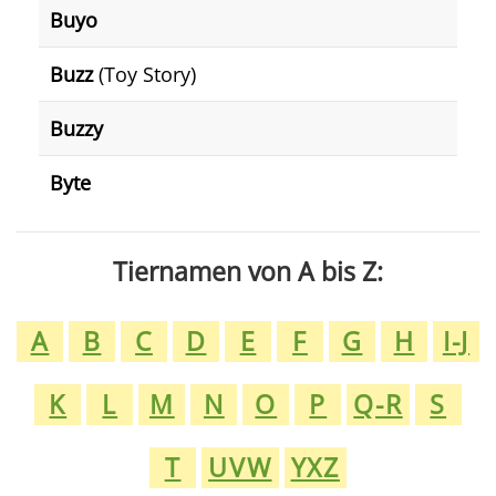
Buyo
Buzz
(Toy Story)
Buzzy
Byte
Tiernamen von A bis Z:
A
B
C
D
E
F
G
H
I-J
K
L
M
N
O
P
Q-R
S
T
UVW
YXZ