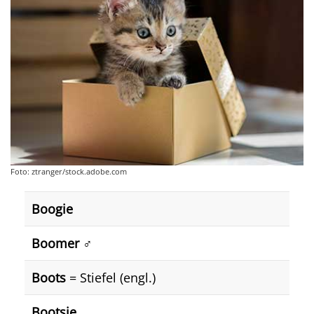
Foto: ztranger/stock.adobe.com
Boogie
Boomer ♂️
Boots
= Stiefel (engl.)
Bootsie