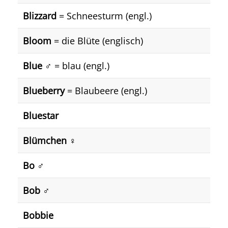
Blizzard
= Schneesturm (engl.)
Bloom
= die Blüte (englisch)
Blue
♂️ = blau (engl.)
Blueberry
= Blaubeere (engl.)
Bluestar
Blümchen ♀️
Bo ♂️
Bob ♂
Bobbie