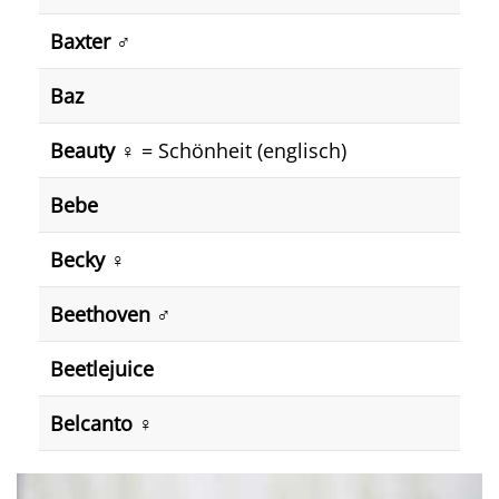
Baxter ♂️
Baz
Beauty ♀️
= Schönheit (englisch)
Bebe
Becky ♀️
Beethoven ♂️
Beetlejuice
Belcanto ♀️