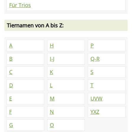
Für Trios
Tiernamen von A bis Z:
A
H
P
B
I-J
Q-R
C
K
S
D
L
T
E
M
UVW
F
N
YXZ
G
O