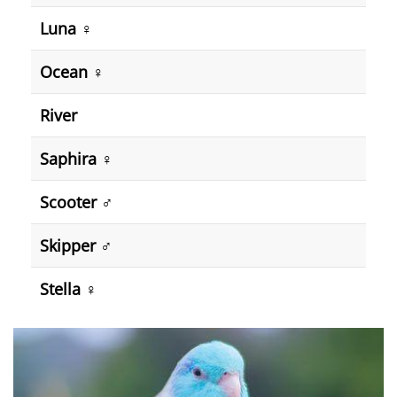
Luna ♀️
Ocean ♀️
River
Saphira ♀️
Scooter ♂️
Skipper ♂️
Stella ♀️