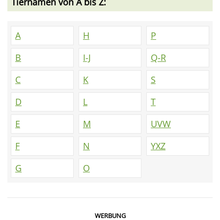
Tiernamen von A bis Z:
A
H
P
B
I-J
Q-R
C
K
S
D
L
T
E
M
UVW
F
N
YXZ
G
O
WERBUNG