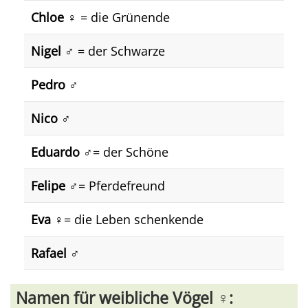
Chloe ♀️
= die Grünende
Nigel ♂️
= der Schwarze
Pedro ♂️
Nico ♂️
Eduardo ♂️
= der Schöne
Felipe ♂️
= Pferdefreund
Eva ♀️
= die Leben schenkende
Rafael ♂️
Namen für weibliche Vögel ♀️: