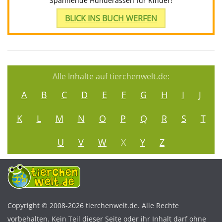
Spannende Hunderassen für Kinder!
BLICK INS BUCH WERFEN
Alle Inhalte auf tierchenwelt.de:
A
B
C
D
E
F
G
H
I
J
K
L
M
N
O
P
Q
R
S
T
U
V
W
X
Y
Z
Copyright © 2008-2026 tierchenwelt.de. Alle Rechte
vorbehalten. Kein Teil dieser Seite oder ihr Inhalt darf ohne