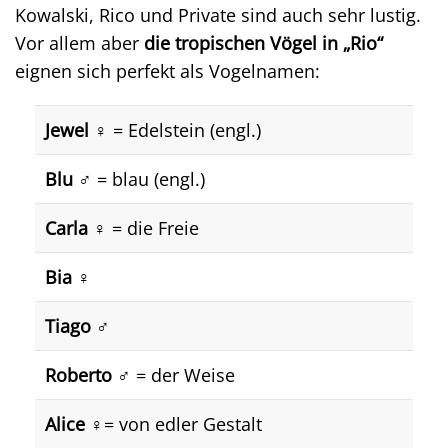
Kowalski, Rico und Private sind auch sehr lustig.
Vor allem aber
die tropischen Vögel in „Rio“
eignen sich perfekt als Vogelnamen:
Jewel ♀️
= Edelstein (engl.)
Blu ♂️
= blau (engl.)
Carla ♀️
= die Freie
Bia ♀️
Tiago ♂️
Roberto ♂️
= der Weise
Alice ♀️
= von edler Gestalt