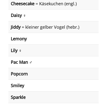
Cheesecake
= Käsekuchen (engl.)
Daisy ♀️
Jiddy
= kleiner gelber Vogel (hebr.)
Lemony
Lily ♀️
Pac Man ♂️
Popcorn
Smiley
Sparkle