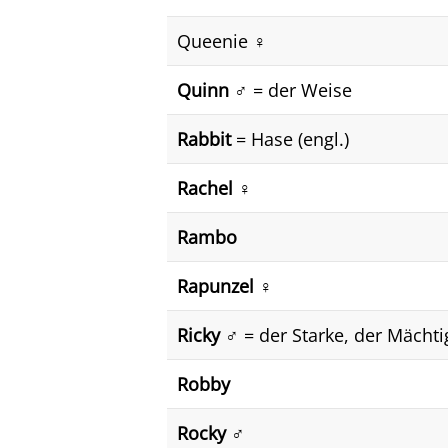
Queenie ♀️
Quinn ♂️
= der Weise
Rabbit
= Hase (engl.)
Rachel ♀️
Rambo
Rapunzel ♀️
Ricky ♂️
= der Starke, der Mächti
Robby
Rocky ♂️