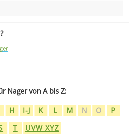
?
ger
r Nager von A bis Z:
G
H
I-J
K
L
M
N
O
P
S
T
UVW XYZ