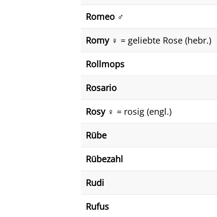
Romeo ♂️
Romy ♀️
= geliebte Rose (hebr.)
Rollmops
Rosario
Rosy ♀️
= rosig (engl.)
Rübe
Rübezahl
Rudi
Rufus