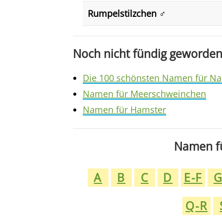
Rumpelstilzchen ♂️
Noch nicht fündig geworden
Die 100 schönsten Namen für Na
Namen für Meerschweinchen
Namen für Hamster
Namen fü
A
B
C
D
E-F
Q-R