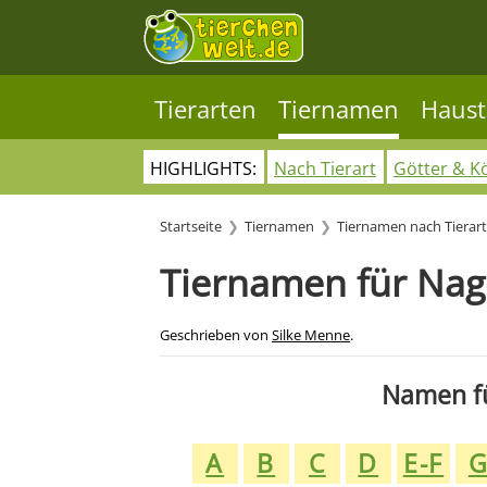
Tierarten
Tiernamen
Haust
HIGHLIGHTS:
Nach Tierart
Götter & K
Startseite
Tiernamen
Tiernamen nach Tierart
Tiernamen für Nage
Geschrieben von
Silke Menne
.
Namen fü
A
B
C
D
E-F