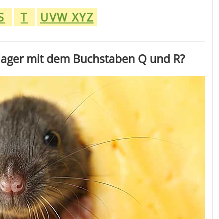
S
T
UVW XYZ
Nager mit dem Buchstaben Q und R?