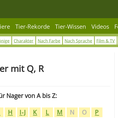
iere
Tier-Rekorde
Tier-Wissen
Videos
F
önige
Charakter
Nach Farbe
Nach Sprache
Film & TV
r mit Q, R
r Nager von A bis Z:
G
H
I-J
K
L
M
N
O
P