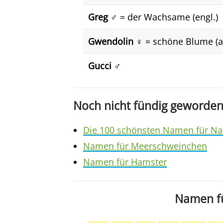
Greg ♂️
= der Wachsame (engl.)
Gwendolin ♀️
= schöne Blume (al
Gucci ♂️
Noch nicht fündig geworden
Die 100 schönsten Namen für Na
Namen für Meerschweinchen
Namen für Hamster
Namen fü