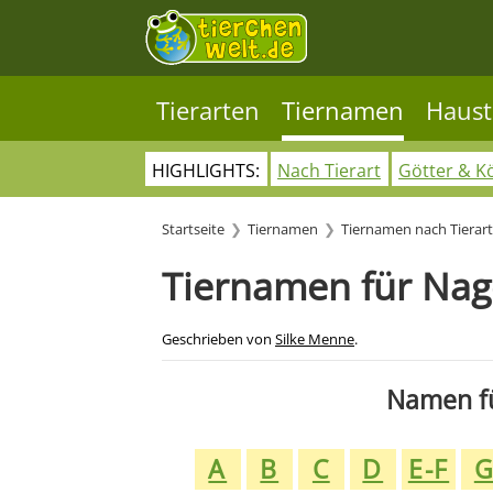
Tierarten
Tiernamen
Haust
HIGHLIGHTS:
Nach Tierart
Götter & K
Startseite
Tiernamen
Tiernamen nach Tierart
Tiernamen für Nag
Geschrieben von
Silke Menne
.
Namen fü
A
B
C
D
E-F