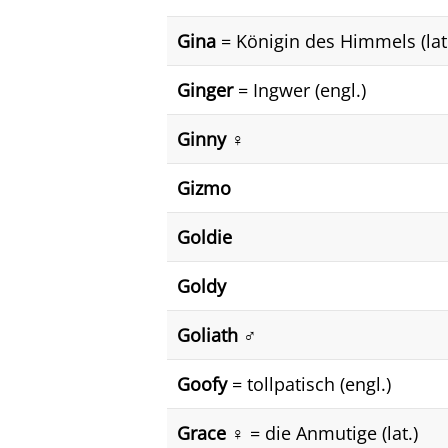
Gina
= Königin des Himmels (lat
Ginger
= Ingwer (engl.)
Ginny ♀️
Gizmo
Goldie
Goldy
Goliath ♂️
Goofy
= tollpatisch (engl.)
Grace ♀️
= die Anmutige (lat.)