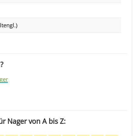
tengl.)
?
ger
r Nager von A bis Z: