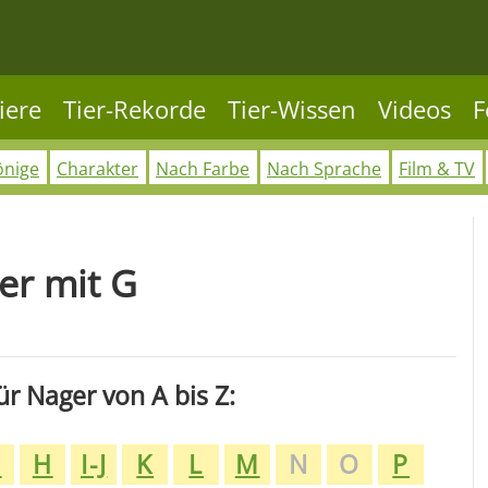
iere
Tier-Rekorde
Tier-Wissen
Videos
F
önige
Charakter
Nach Farbe
Nach Sprache
Film & TV
er mit G
r Nager von A bis Z:
G
H
I-J
K
L
M
N
O
P