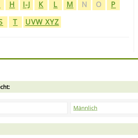
G
H
I-J
K
L
M
N
O
P
S
T
UVW XYZ
cht:
Männlich