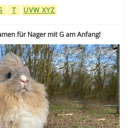
S
T
UVW XYZ
Namen für Nager mit G am Anfang!