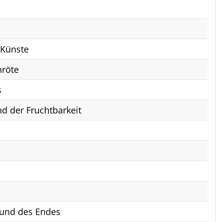
 Künste
nröte
s
nd der Fruchtbarkeit
 und des Endes