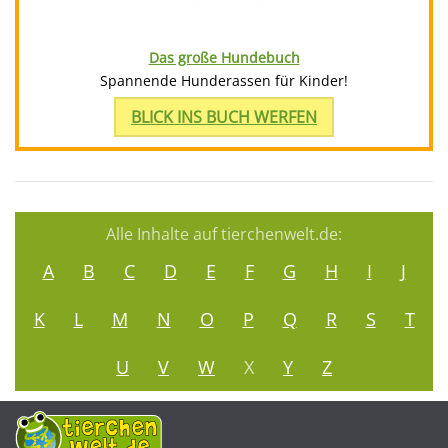
Das große Hundebuch
Spannende Hunderassen für Kinder!
BLICK INS BUCH WERFEN
Alle Inhalte auf tierchenwelt.de:
A
B
C
D
E
F
G
H
I
J
K
L
M
N
O
P
Q
R
S
T
U
V
W
X
Y
Z