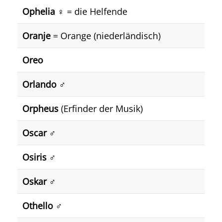
Ophelia
♀️ = die Helfende
Oranje
= Orange (niederländisch)
Oreo
Orlando
♂️
Orpheus
(Erfinder der Musik)
Oscar
♂️
Osiris
♂️
Oskar
♂️
Othello
♂️