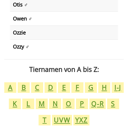
Otis
♂️
Owen
♂️
Ozzie
Ozzy
♂️
Tiernamen von A bis Z:
A
B
C
D
E
F
G
H
I-J
K
L
M
N
O
P
Q-R
S
T
UVW
YXZ