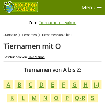
Menü
Zum
Tiernamen-Lexikon
Startseite
Tiernamen
Tiernamen von A bis Z
Tiernamen mit O
Geschrieben von
Silke Menne
.
Tiernamen von A bis Z:
A
B
C
D
E
F
G
H
I-J
K
L
M
N
O
P
Q-R
S