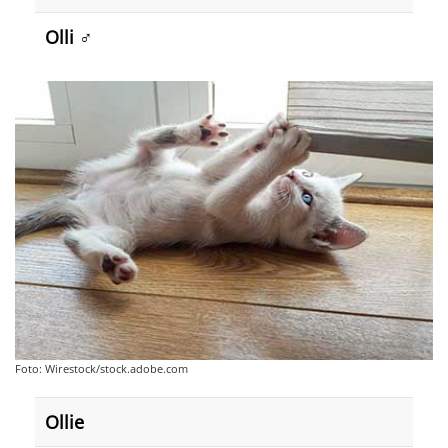
Olli
♂️
Foto: Wirestock/stock.adobe.com
Ollie