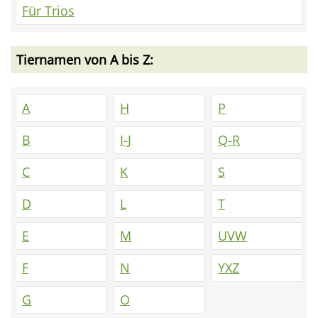
Für Trios
Tiernamen von A bis Z:
A
H
P
B
I-J
Q-R
C
K
S
D
L
T
E
M
UVW
F
N
YXZ
G
O