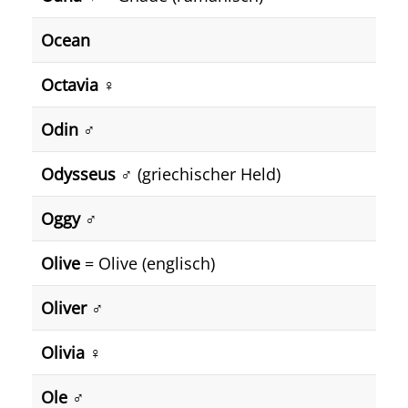
Ocean
Octavia
♀️
Odin
♂️
Odysseus
♂️ (griechischer Held)
Oggy
♂️
Olive
= Olive (englisch)
Oliver
♂️
Olivia
♀️
Ole
♂️