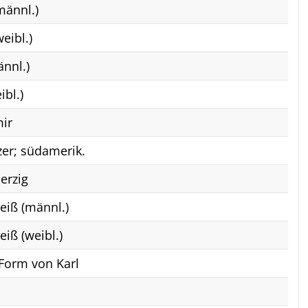
männl.)
eibl.)
nnl.)
ibl.)
ir
zer; südamerik.
erzig
eiß (männl.)
eiß (weibl.)
 Form von Karl