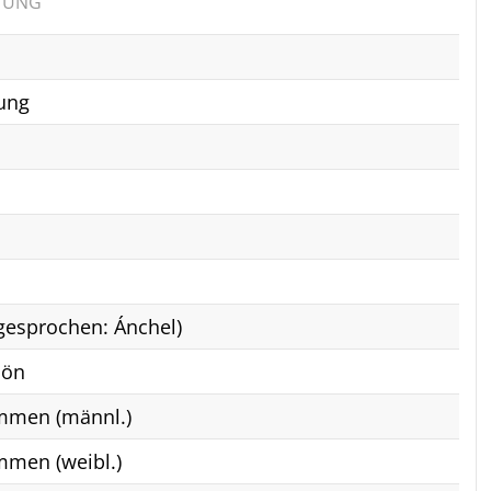
TUNG
ung
(gesprochen: Ánchel)
hön
mmen (männl.)
mmen (weibl.)