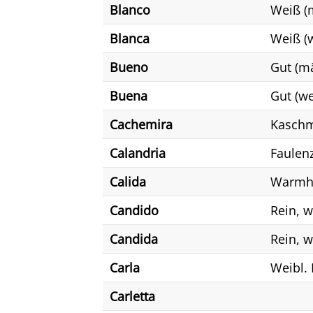
Blanco
Weiß (
Blanca
Weiß (w
Bueno
Gut (mä
Buena
Gut (we
Cachemira
Kaschm
Calandria
Faulen
Calida
Warmh
Candido
Rein, w
Candida
Rein, w
Carla
Weibl.
Carletta