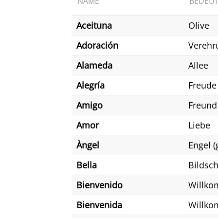
NAME
BEDEU
Aceituna
Olive
Adoración
Verehr
Alameda
Allee
Alegría
Freude
Amigo
Freund
Amor
Liebe
Àngel
Engel 
Bella
Bildsc
Bienvenido
Willko
Bienvenida
Willko