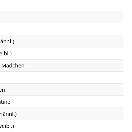
ännl.)
eibl.)
s Mädchen
en
tine
männl.)
weibl.)