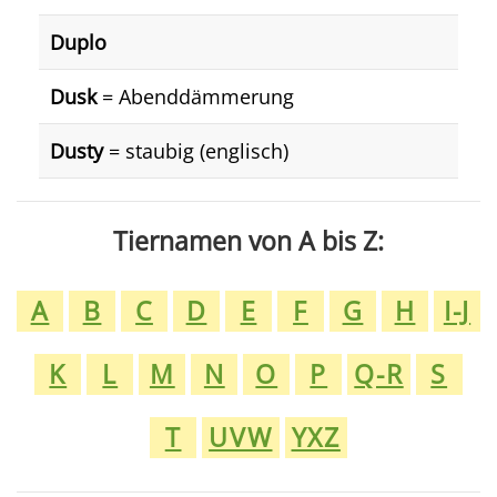
Duplo
Dusk
= Abenddämmerung
Dusty
= staubig (englisch)
Tiernamen von A bis Z:
A
B
C
D
E
F
G
H
I-J
K
L
M
N
O
P
Q-R
S
T
UVW
YXZ