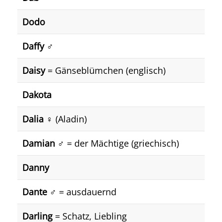
Dodo
Daffy
♂️
Daisy
= Gänseblümchen (englisch)
Dakota
Dalia
♀️ (Aladin)
Damian
♂️ = der Mächtige (griechisch)
Danny
Dante
♂️ = ausdauernd
Darling
= Schatz, Liebling