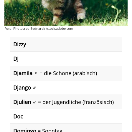
Foto: Photocreo Bednarek /stock.adobe.com
Dizzy
DJ
Djamila
♀️ = die Schöne (arabisch)
Django
♂️
Djulien
♂️ = der Jugendliche (französisch)
Doc
Domingo
= Sonntag