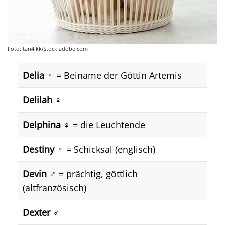
Foto: tan4ikk/stock.adobe.com
Delia
♀️ = Beiname der Göttin Artemis
Delilah
♀️
Delphina
♀️ = die Leuchtende
Destiny
♀️ = Schicksal (englisch)
Devin
♂️ = prächtig, göttlich
(altfranzösisch)
Dexter
♂️