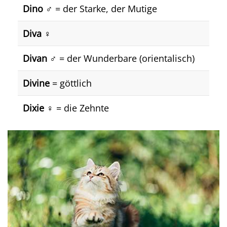
Dino
♂️ = der Starke, der Mutige
Diva
♀️
Divan
♂️ = der Wunderbare (orientalisch)
Divine
= göttlich
Dixie
♀️ = die Zehnte