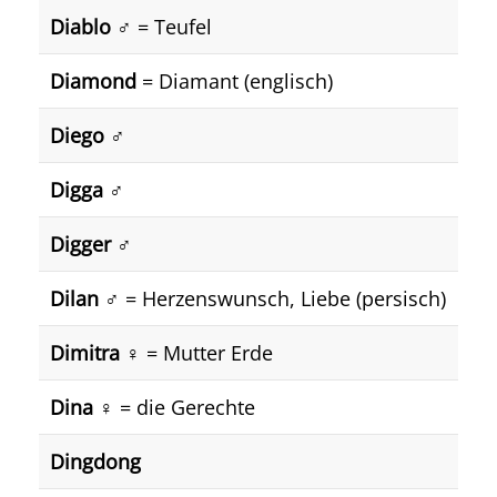
Diablo
♂️ = Teufel
Diamond
= Diamant (englisch)
Diego
♂️
Digga
♂️
Digger
♂️
Dilan
♂️ = Herzenswunsch, Liebe (persisch)
Dimitra
♀️ = Mutter Erde
Dina
♀️ = die Gerechte
Dingdong