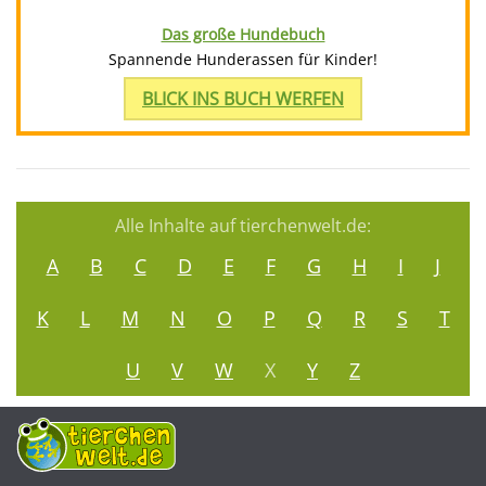
Das große Hundebuch
Spannende Hunderassen für Kinder!
BLICK INS BUCH WERFEN
Alle Inhalte auf tierchenwelt.de:
A
B
C
D
E
F
G
H
I
J
K
L
M
N
O
P
Q
R
S
T
U
V
W
X
Y
Z