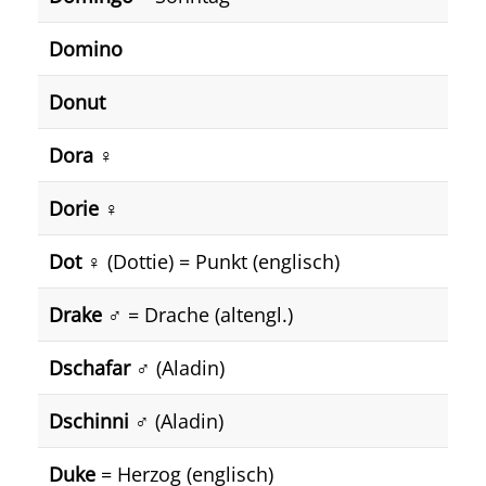
Domino
Donut
Dora
♀️
Dorie
♀️
Dot
♀️ (Dottie) = Punkt (englisch)
Drake
♂️ = Drache (altengl.)
Dschafar
♂️ (Aladin)
Dschinni
♂️ (Aladin)
Duke
= Herzog (englisch)