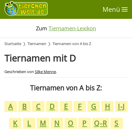
Menü
Zum
Tiernamen-Lexikon
Startseite
Tiernamen
Tiernamen von A bis Z
Tiernamen mit D
Geschrieben von
Silke Menne
.
Tiernamen von A bis Z:
A
B
C
D
E
F
G
H
I-J
K
L
M
N
O
P
Q-R
S