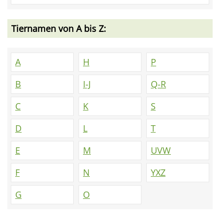
Tiernamen von A bis Z:
A
H
P
B
I-J
Q-R
C
K
S
D
L
T
E
M
UVW
F
N
YXZ
G
O