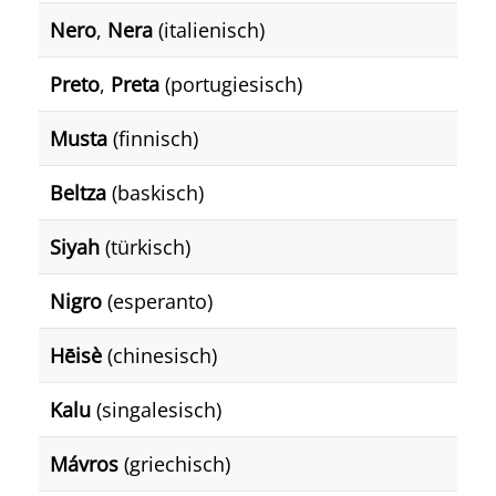
Nero
,
Nera
(italienisch)
Preto
,
Preta
(portugiesisch)
Musta
(finnisch)
Beltza
(baskisch)
Siyah
(türkisch)
Nigro
(esperanto)
Hēisè
(chinesisch)
Kalu
(singalesisch)
Mávros
(griechisch)