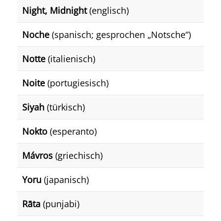
Night, Midnight
(englisch)
Noche
(spanisch; gesprochen „Notsche“)
Notte
(italienisch)
Noite
(portugiesisch)
Siyah
(türkisch)
Nokto
(esperanto)
Mávros
(griechisch)
Yoru
(japanisch)
Rāta
(punjabi)