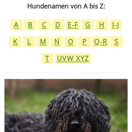
Hundenamen von A bis Z:
A
B
C
D
E-F
G
H
I-J
K
L
M
N
O
P
Q-R
S
T
UVW XYZ