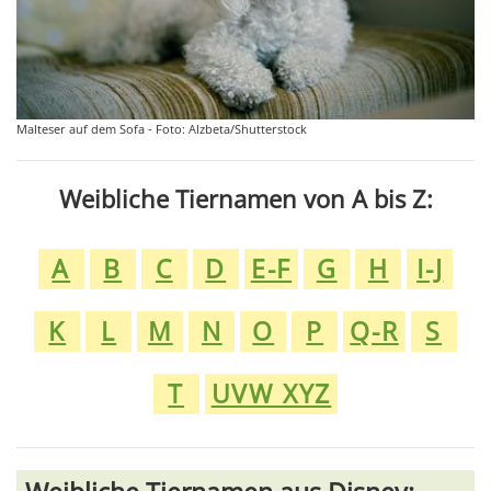
Malteser auf dem Sofa - Foto: Alzbeta/Shutterstock
Weibliche Tiernamen von A bis Z:
A
B
C
D
E-F
G
H
I-J
K
L
M
N
O
P
Q-R
S
T
UVW XYZ