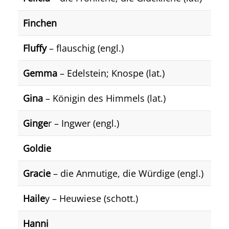
Finchen
Fluffy
– flauschig (engl.)
Gemma
– Edelstein; Knospe (lat.)
Gina
– Königin des Himmels (lat.)
Ginge
r – Ingwer (engl.)
Goldie
Gracie
– die Anmutige, die Würdige (engl.)
Haile
y – Heuwiese (schott.)
Hanni