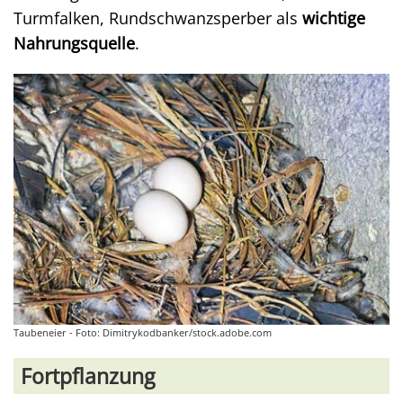
Turmfalken, Rundschwanzsperber als
wichtige
Nahrungsquelle
.
Taubeneier - Foto: Dimitrykodbanker/stock.adobe.com
Fortpflanzung