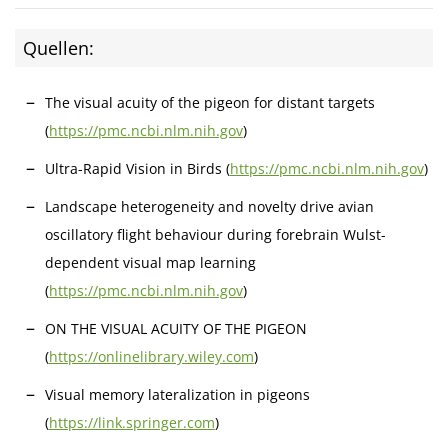
Quellen:
The visual acuity of the pigeon for distant targets
(
https://pmc.ncbi.nlm.nih.gov
)
Ultra-Rapid Vision in Birds (
https://pmc.ncbi.nlm.nih.gov
)
Landscape heterogeneity and novelty drive avian
oscillatory flight behaviour during forebrain Wulst-
dependent visual map learning
(
https://pmc.ncbi.nlm.nih.gov
)
ON THE VISUAL ACUITY OF THE PIGEON
(
https://onlinelibrary.wiley.com
)
Visual memory lateralization in pigeons
(
https://link.springer.com
)