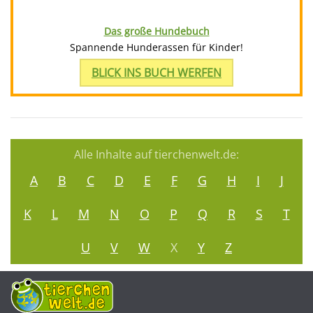
Das große Hundebuch
Spannende Hunderassen für Kinder!
BLICK INS BUCH WERFEN
Alle Inhalte auf tierchenwelt.de:
A
B
C
D
E
F
G
H
I
J
K
L
M
N
O
P
Q
R
S
T
U
V
W
X
Y
Z