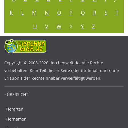
K
L
M
N
O
P
Q
R
S
T
U
V
W
X
Y
Z
Copyright © 2008-2026 tierchenwelt.de. Alle Rechte
vorbehalten. Kein Teil dieser Seite oder ihr Inhalt darf ohne
Erlaubnis der Rechteinhaber vervielfältigt werden.
• ÜBERSICHT:
Tierarten
Tiernamen