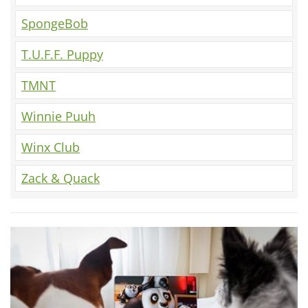
SpongeBob
T.U.F.F. Puppy
TMNT
Winnie Puuh
Winx Club
Zack & Quack