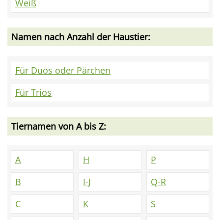
Weiß
Namen nach Anzahl der Haustier:
Für Duos oder Pärchen
Für Trios
Tiernamen von A bis Z:
A
H
P
B
I-J
Q-R
C
K
S