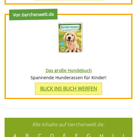
Von tierchenwelt.de
Das große Hundebuch
Spannende Hunderassen für Kinder!
BLICK INS BUCH WERFEN
Alle Inhalte auf tierchenwelt.de:
A
B
C
D
E
F
G
H
I
J