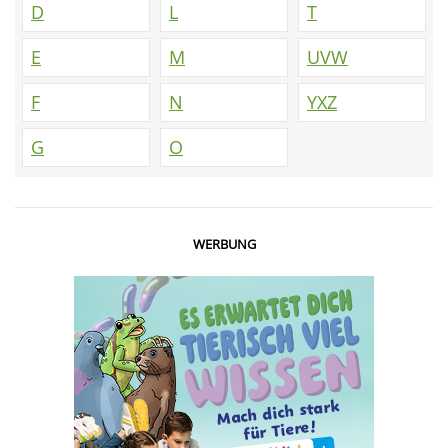
D
L
T
E
M
UVW
F
N
YXZ
G
O
WERBUNG