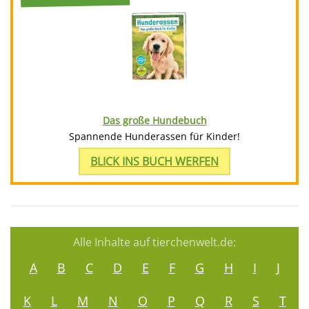
Das große Hundebuch
Spannende Hunderassen für Kinder!
BLICK INS BUCH WERFEN
Alle Inhalte auf tierchenwelt.de:
A
B
C
D
E
F
G
H
I
J
K
L
M
N
O
P
Q
R
S
T