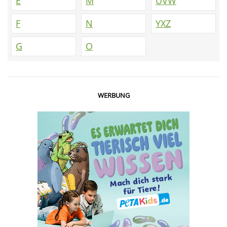
E
M
UVW
F
N
YXZ
G
O
WERBUNG