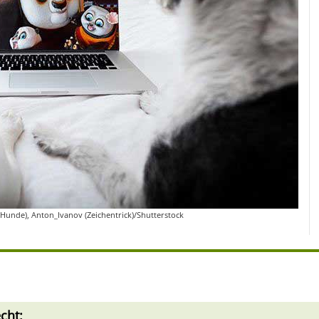
(Hunde), Anton_Ivanov (Zeichentrick)/Shutterstock
cht: