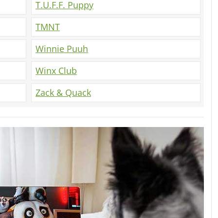
T.U.F.F. Puppy
TMNT
Winnie Puuh
Winx Club
Zack & Quack