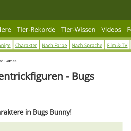
iere
Tier-Rekorde
Tier-Wissen
Videos
F
önige
Charakter
Nach Farbe
Nach Sprache
Film & TV
und Games
ntrickfiguren - Bugs
araktere in Bugs Bunny!