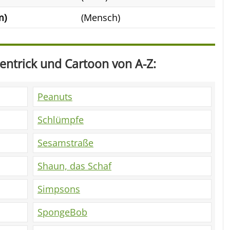
m)
(Mensch)
ntrick und Cartoon von A-Z:
Peanuts
Schlümpfe
Sesamstraße
Shaun, das Schaf
Simpsons
SpongeBob