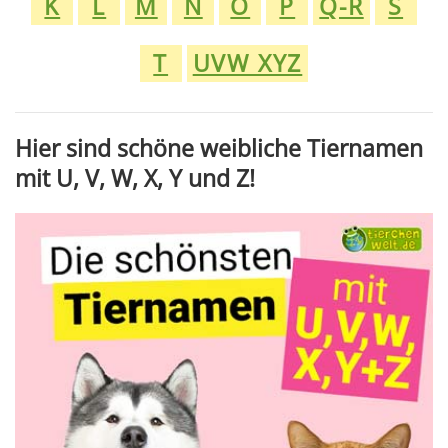
K
L
M
N
O
P
Q-R
S
T
UVW XYZ
Hier sind schöne weibliche Tiernamen
mit U, V, W, X, Y und Z!