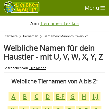
Menü
Zum
Tiernamen-Lexikon
Startseite
Tiernamen
Tiernamen: Männlich / Weiblich
Weibliche Namen für dein
Haustier - mit U, V, W, X, Y, Z
Geschrieben von
Silke Menne
.
Weibliche Tiernamen von A bis Z:
A
B
C
D
E-F
G
H
I-J