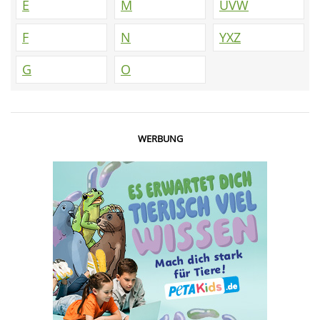
E
M
UVW
F
N
YXZ
G
O
WERBUNG