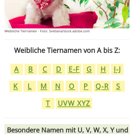
Weibliche Tiernamen - Foto: Svetlana/stock.adobe.com
Weibliche Tiernamen von A bis Z:
A
B
C
D
E-F
G
H
I-J
K
L
M
N
O
P
Q-R
S
T
UVW XYZ
Besondere Namen mit U, V, W, X, Y und