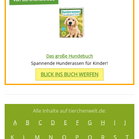
Das große Hundebuch
Spannende Hunderassen für Kinder!
BLICK INS BUCH WERFEN
Alle Inhalte auf tierchenwelt.de:
A
B
C
D
E
F
G
H
I
J
K
L
M
N
O
P
Q
R
S
T