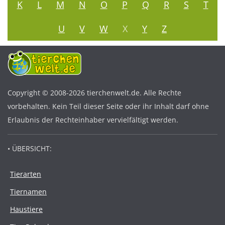
K
L
M
N
O
P
Q
R
S
T
U
V
W
X
Y
Z
Copyright © 2008-2026 tierchenwelt.de. Alle Rechte
vorbehalten. Kein Teil dieser Seite oder ihr Inhalt darf ohne
Erlaubnis der Rechteinhaber vervielfältigt werden.
• ÜBERSICHT:
Tierarten
Tiernamen
Haustiere