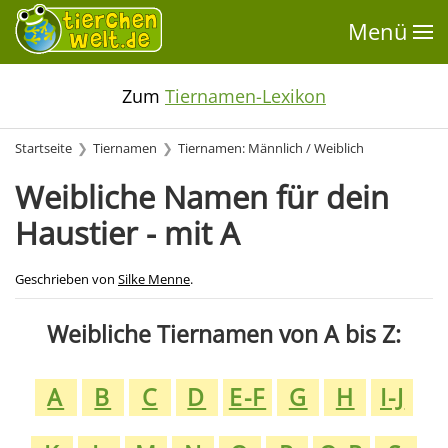
Menü
Zum
Tiernamen-Lexikon
Startseite
Tiernamen
Tiernamen: Männlich / Weiblich
Weibliche Namen für dein
Haustier - mit A
Geschrieben von
Silke Menne
.
Weibliche Tiernamen von A bis Z:
A
B
C
D
E-F
G
H
I-J