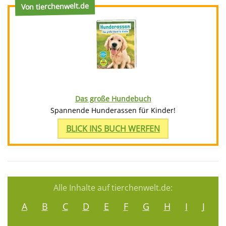
Von tierchenwelt.de
Das große Hundebuch
Spannende Hunderassen für Kinder!
BLICK INS BUCH WERFEN
Alle Inhalte auf tierchenwelt.de:
A
B
C
D
E
F
G
H
I
J