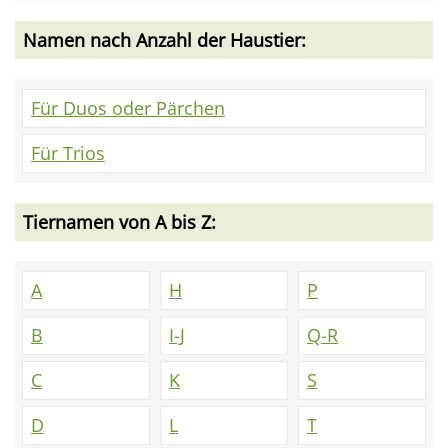
Namen nach Anzahl der Haustier:
Für Duos oder Pärchen
Für Trios
Tiernamen von A bis Z:
A
H
P
B
I-J
Q-R
C
K
S
D
L
T