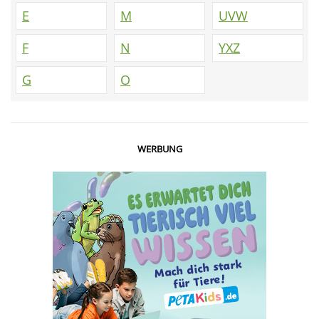
E
M
UVW
F
N
YXZ
G
O
WERBUNG