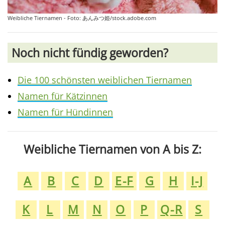
Weibliche Tiernamen - Foto: あんみつ姫/stock.adobe.com
Noch nicht fündig geworden?
Die 100 schönsten weiblichen Tiernamen
Namen für Kätzinnen
Namen für Hündinnen
Weibliche Tiernamen von A bis Z:
A
B
C
D
E-F
G
H
I-J
K
L
M
N
O
P
Q-R
S