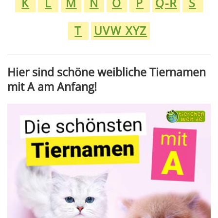
K
L
M
N
O
P
Q-R
S
T
UVW XYZ
Hier sind schöne weibliche Tiernamen
mit A am Anfang!