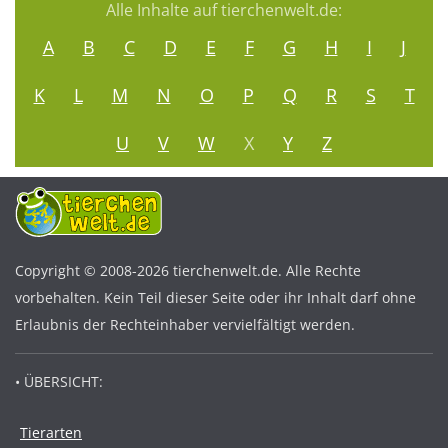
Alle Inhalte auf tierchenwelt.de:
A
B
C
D
E
F
G
H
I
J
K
L
M
N
O
P
Q
R
S
T
U
V
W
X
Y
Z
Copyright © 2008-2026 tierchenwelt.de. Alle Rechte
vorbehalten. Kein Teil dieser Seite oder ihr Inhalt darf ohne
Erlaubnis der Rechteinhaber vervielfältigt werden.
• ÜBERSICHT:
Tierarten