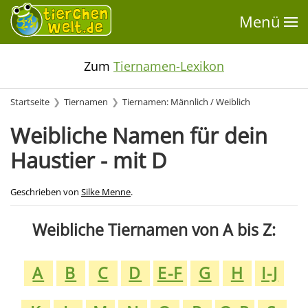
Menü
Zum
Tiernamen-Lexikon
Startseite
Tiernamen
Tiernamen: Männlich / Weiblich
Weibliche Namen für dein
Haustier - mit D
Geschrieben von
Silke Menne
.
Weibliche Tiernamen von A bis Z:
A
B
C
D
E-F
G
H
I-J