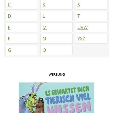
C
K
S
D
L
T
E
M
UVW
F
N
YXZ
G
O
WERBUNG