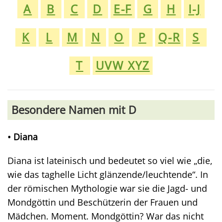
A
B
C
D
E-F
G
H
I-J
K
L
M
N
O
P
Q-R
S
T
UVW XYZ
Besondere Namen mit D
• Diana
Diana ist lateinisch und bedeutet so viel wie „die,
wie das taghelle Licht glänzende/leuchtende“. In
der römischen Mythologie war sie die Jagd- und
Mondgöttin und Beschützerin der Frauen und
Mädchen. Moment. Mondgöttin? War das nicht