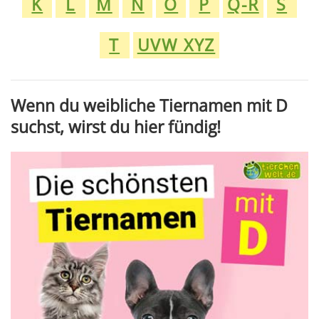
K
L
M
N
O
P
Q-R
S
T
UVW XYZ
Wenn du weibliche Tiernamen mit D
suchst, wirst du hier fündig!