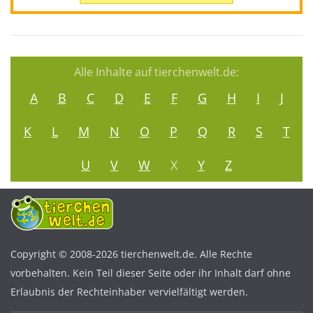
Alle Inhalte auf tierchenwelt.de:
A
B
C
D
E
F
G
H
I
J
K
L
M
N
O
P
Q
R
S
T
U
V
W
X
Y
Z
Copyright © 2008-2026 tierchenwelt.de. Alle Rechte
vorbehalten. Kein Teil dieser Seite oder ihr Inhalt darf ohne
Erlaubnis der Rechteinhaber vervielfältigt werden.