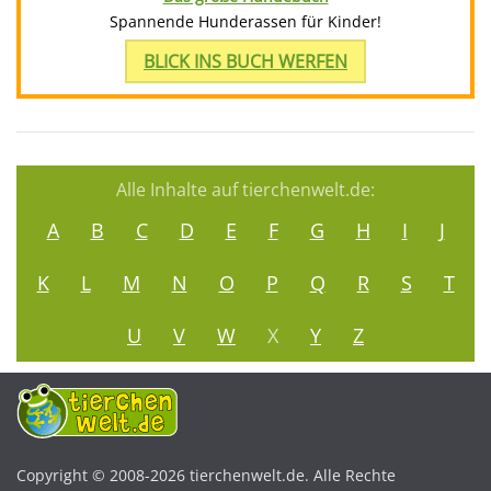
Spannende Hunderassen für Kinder!
BLICK INS BUCH WERFEN
Alle Inhalte auf tierchenwelt.de:
A
B
C
D
E
F
G
H
I
J
K
L
M
N
O
P
Q
R
S
T
U
V
W
X
Y
Z
Copyright © 2008-2026 tierchenwelt.de. Alle Rechte