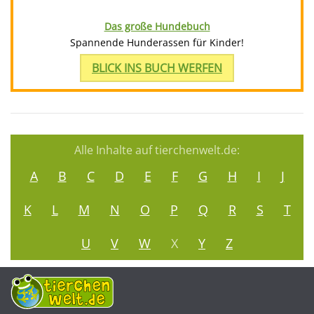
Das große Hundebuch
Spannende Hunderassen für Kinder!
BLICK INS BUCH WERFEN
Alle Inhalte auf tierchenwelt.de:
A
B
C
D
E
F
G
H
I
J
K
L
M
N
O
P
Q
R
S
T
U
V
W
X
Y
Z