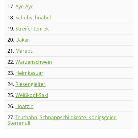
17.
Aye-Aye
18.
Schuhschnabel
19.
Streifentenrek
20.
Uakari
21.
Marabu
22.
Warzenschwein
23.
Helmkasuar
24.
Riesengleiter
25.
Weißkopf-Saki
26.
Hoatzin
27.
Truthahn, Schnappschildkröte, Königsgeier,
Sternmull