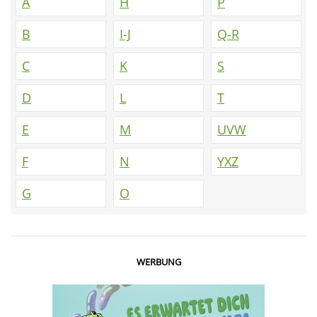
A
H
P
B
I-J
Q-R
C
K
S
D
L
T
E
M
UVW
F
N
YXZ
G
O
WERBUNG