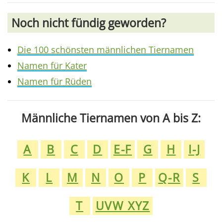
Noch nicht fündig geworden?
Die 100 schönsten männlichen Tiernamen
Namen für Kater
Namen für Rüden
Männliche Tiernamen von A bis Z:
A
B
C
D
E-F
G
H
I-J
K
L
M
N
O
P
Q-R
S
T
UVW XYZ