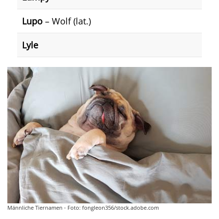
Lupo
– Wolf (lat.)
Lyle
Männliche Tiernamen - Foto: fongleon356/stock.adobe.com