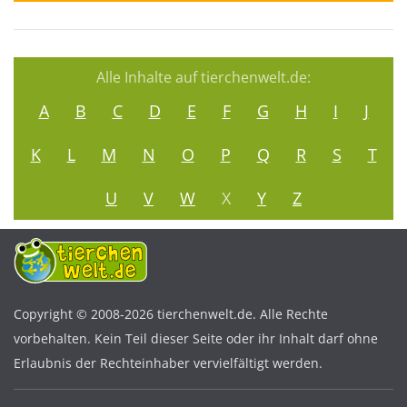
Alle Inhalte auf tierchenwelt.de:
A
B
C
D
E
F
G
H
I
J
K
L
M
N
O
P
Q
R
S
T
U
V
W
X
Y
Z
Copyright © 2008-2026 tierchenwelt.de. Alle Rechte
vorbehalten. Kein Teil dieser Seite oder ihr Inhalt darf ohne
Erlaubnis der Rechteinhaber vervielfältigt werden.