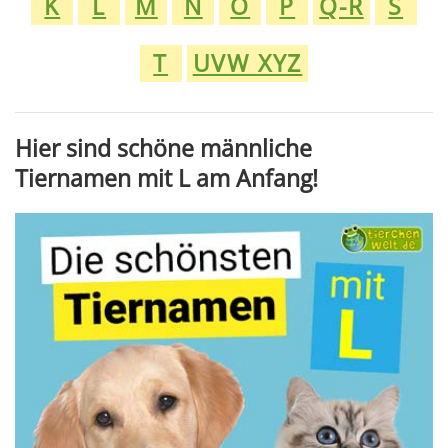
K
L
M
N
O
P
Q-R
S
T
UVW XYZ
Hier sind schöne männliche
Tiernamen mit L am Anfang!