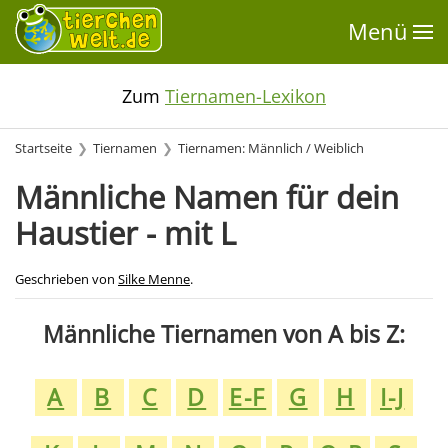
Menü
Zum
Tiernamen-Lexikon
Startseite
Tiernamen
Tiernamen: Männlich / Weiblich
Männliche Namen für dein
Haustier - mit L
Geschrieben von
Silke Menne
.
Männliche Tiernamen von A bis Z:
A
B
C
D
E-F
G
H
I-J