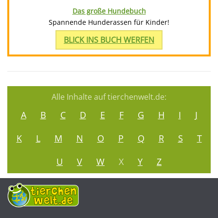
Das große Hundebuch
Spannende Hunderassen für Kinder!
BLICK INS BUCH WERFEN
Alle Inhalte auf tierchenwelt.de:
A
B
C
D
E
F
G
H
I
J
K
L
M
N
O
P
Q
R
S
T
U
V
W
X
Y
Z