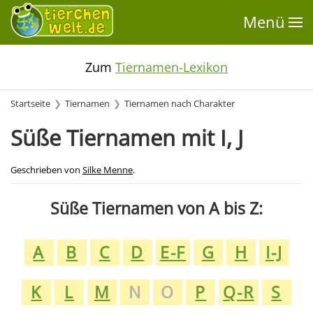
Menü
Zum
Tiernamen-Lexikon
Startseite
Tiernamen
Tiernamen nach Charakter
Süße Tiernamen mit I, J
Geschrieben von
Silke Menne
.
Süße Tiernamen von A bis Z:
A
B
C
D
E-F
G
H
I-J
K
L
M
N
O
P
Q-R
S