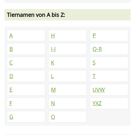
Tiernamen von A bis Z:
A
H
P
B
I-J
Q-R
C
K
S
D
L
T
E
M
UVW
F
N
YXZ
G
O