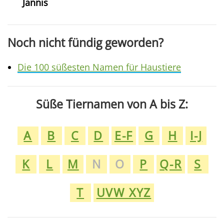
Jannis
Noch nicht fündig geworden?
Die 100 süßesten Namen für Haustiere
Süße Tiernamen von A bis Z:
A
B
C
D
E-F
G
H
I-J
K
L
M
N
O
P
Q-R
S
T
UVW XYZ